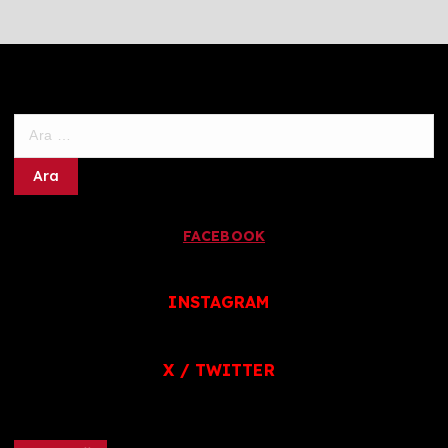
A
r
a
m
a
FACEBOOK
:
INSTAGRAM
X / TWITTER