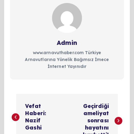
Admin
www.arnavuthaber.com Türkiye
Arnavutlarına Yönelik Bağımsız İmece
İnternet Yayınıdır
Y
Vefat
Geçirdiği
a
Haberi:
ameliyat
Nazif
sonrası
z
Gashi
hayatını