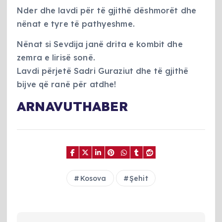
Nder dhe lavdi për të gjithë dëshmorët dhe
nënat e tyre të pathyeshme.
Nënat si Sevdija janë drita e kombit dhe
zemra e lirisë sonë.
Lavdi përjetë Sadri Guraziut dhe të gjithë
bijve që ranë për atdhe!
ARNAVUTHABER
Kosova
Şehit