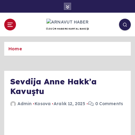
İ
ç
e
r
ÖZGÜR HABERE KARTAL BAKIŞI
i
ğ
e
Home
a
t
l
a
Sevdija Anne Hakk’a
Kavuştu
Admin
Kosova
Aralık 12, 2025
0 Comments