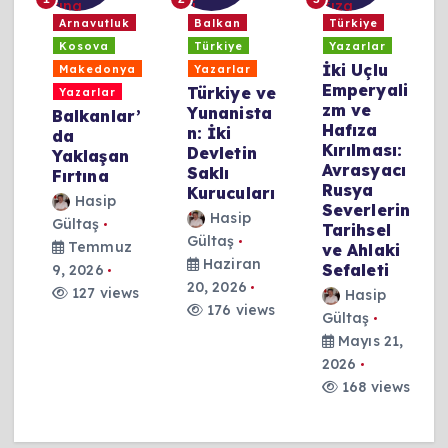
a
Arnavutluk
Balkan
Türkiye
Kosova
Türkiye
Yazarlar
y
İki Uçlu
Makedonya
Yazarlar
Emperyali
Türkiye ve
Yazarlar
zm ve
Yunanista
Balkanlar’
Hafıza
n: İki
da
Kırılması:
Devletin
Yaklaşan
Avrasyacı
Saklı
Fırtına
Rusya
Kurucuları
Hasip
Severlerin
Hasip
Gültaş
s
Tarihsel
Gültaş
Temmuz
ve Ahlaki
Haziran
Sefaleti
9, 2026
20, 2026
127 views
Hasip
176 views
Gültaş
Mayıs 21,
2026
168 views