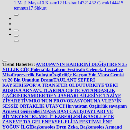
1 Maj
1 Mayıs
10 Kasım
12 Haziran
1432
1432 Çocuk
1444
15
temmuz
17 Shkurt
Trend Haberler:
AVRUPA’NIN KADERİNİ DEĞİŞTİREN 35
YILLIK GÖÇ
Polena’da Lakror Festivali: Gelenek, Lezzet ve
Misafirperverlik Buluştu
Özgürlüğe Kaçışın Yılı: Vlora Gemisi
ve 20 Bin Umudun Dramı
TAULANT SEFERİ
KAYSERİSPOR’A TRANSFER OLDU
TÜRKİYE’DEKİ
KOSOVA ARNAVUTLARINA ÇİFTE VATANDAŞLIK
ÇAĞRISI!
KAMDER’DEN JASHARI AİLESİNE TAZİYE
ZİYARETİ
VMRO’NUN PROVOKASYONUNA VLEN’İN
SESSİZ ORTAKLIK UTANCI!
Hırvatistan Özgürlük savaşının
Arnavut Generalleri
MASA BAŞI ÇALIŞTAYLARI VE
BİTMEYEN “RUMELİ” EZBERLERİ:
KASOLLET E
ZANEVE’DA GELENEKSEL FLİJA FESTİVALİ’NE
YOĞUN İLGİ
Başkonsolos Dren Zeka, Başkonsolos Armand