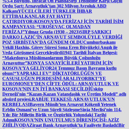
%5,4 Büyüdü, İhracat Ön Planda
Sırp Tehdidine Karşı Güçlü
Ordu Şart: Arnavutluk’tan 302 Milyon Avroluk ABD
Kalkanı
YÜCELCİLERİ TÜRKLER İHBAR
ETTİ!
BALKANLAR FAY HATTI
ÇATIRDIYOR:
KOSOVA’DA FERİZAJ İÇİN TARİHİ İSİM
KAMPANYASI: “UROŠEVAC OLMADAN
FERİZAJ”
Yılmaz Gruda (1930 – 2023)
SIRP ŞARKICI
DARKO LAZIĆ’İN ARNAVUT SEMBOLÜYLE VERDİĞİ
POZ SIRBİSTAN’DA GÜNDEM OLDU
Cumhurbaşkanı
Vekili Haxhiu, Görev Süresi Sona Eren Büyükelçi Angılı ile
Veda Görüşmesi Gerçekleştirdi
1941 Tarihli İtalyan Belgesi:
“Makedonya Müslümanlarının Büyük Çoğunluğu
Arnavuttur”
KONYA SANAYİCİLERİ YATIRIM İÇİN
KOSOVA’YA GELİYOR
24 Temmuz Basın Bayramı kutlu
olsun!
“YAPRAKLI EV” DİKTATÖRLÜĞÜN VE
CASUSLUĞUN PERDESİNİ ARALIYOR
BKT’YE
EUROMONEY’DEN ÇİFTE ÖDÜL: ARNAVUTLUK VE
KOSOVA’NIN EN İYİ BANKASI SEÇİLDİ
Üsküp
Derneği’nin “Kazan-Kazan Vatandaşlık ve Üretim Modeli” adlı
absürd projesi.
RABİJE TEKKESİ: ARNAVUTLUK’UN
KERBELASI
Bayern Münih’ten Arnavut Kökenli Yetenek
Erblin Osmani’ye Uzun Süreli Sözleşme
Sinja Meclisi’nin 114.
Yılı: Bir Milletin Birlik ve Özgürlük Yolundaki Tarihi
Adımı
KOSOVA’NIN UNUTULMUŞ DİRENİŞÇİSİ: AZİZ
ZHİLİVODA
Ziraat Bank Arnavutluk’ta Faaliyete Başladı!
Bir