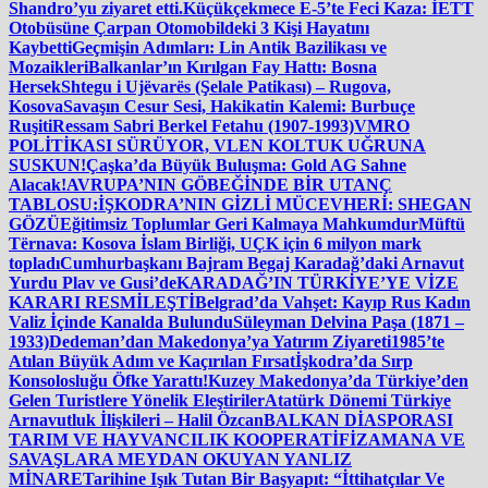
Shandro’yu ziyaret etti.
Küçükçekmece E-5’te Feci Kaza: İETT
Otobüsüne Çarpan Otomobildeki 3 Kişi Hayatını
Kaybetti
Geçmişin Adımları: Lin Antik Bazilikası ve
Mozaikleri
Balkanlar’ın Kırılgan Fay Hattı: Bosna
Hersek
Shtegu i Ujëvarës (Şelale Patikası) – Rugova,
Kosova
Savaşın Cesur Sesi, Hakikatin Kalemi: Burbuçe
Ruşiti
Ressam Sabri Berkel Fetahu (1907-1993)
VMRO
POLİTİKASI SÜRÜYOR, VLEN KOLTUK UĞRUNA
SUSKUN!
Çaşka’da Büyük Buluşma: Gold AG Sahne
Alacak!
AVRUPA’NIN GÖBEĞİNDE BİR UTANÇ
TABLOSU:
İŞKODRA’NIN GİZLİ MÜCEVHERİ: SHEGAN
GÖZÜ
Eğitimsiz Toplumlar Geri Kalmaya Mahkumdur
Müftü
Tërnava: Kosova İslam Birliği, UÇK için 6 milyon mark
topladı
Cumhurbaşkanı Bajram Begaj Karadağ’daki Arnavut
Yurdu Plav ve Gusi’de
KARADAĞ’IN TÜRKİYE’YE VİZE
KARARI RESMİLEŞTİ
Belgrad’da Vahşet: Kayıp Rus Kadın
Valiz İçinde Kanalda Bulundu
Süleyman Delvina Paşa (1871 –
1933)
Dedeman’dan Makedonya’ya Yatırım Ziyareti
1985’te
Atılan Büyük Adım ve Kaçırılan Fırsat
İşkodra’da Sırp
Konsolosluğu Öfke Yarattı!
Kuzey Makedonya’da Türkiye’den
Gelen Turistlere Yönelik Eleştiriler
Atatürk Dönemi Türkiye
Arnavutluk İlişkileri – Halil Özcan
BALKAN DİASPORASI
TARIM VE HAYVANCILIK KOOPERATİFİ
ZAMANA VE
SAVAŞLARA MEYDAN OKUYAN YANLIZ
MİNARE
Tarihine Işık Tutan Bir Başyapıt: “İttihatçılar Ve