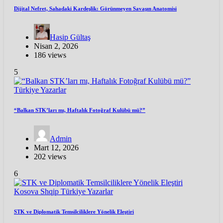
Dijital Nefret, Sahadaki Kardeşlik: Görünmeyen Savaşın Anatomisi
Hasip Gültaş
Nisan 2, 2026
186 views
5
Türkiye
Yazarlar
“Balkan STK’ları mı, Haftalık Fotoğraf Kulübü mü?”
Admin
Mart 12, 2026
202 views
6
Kosova
Shqip
Türkiye
Yazarlar
STK ve Diplomatik Temsilciliklere Yönelik Eleştiri