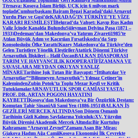
GÖZÜ
Eğitimsiz Toplumlar Geri Kalmaya Mahkumdur
Müftü
Tërnava: Kosova İslam Birliği, UÇK için 6 milyon mark
topladı
Cumhurbaşkanı Bajram Begaj Karadağ’daki Arnavut
Yurdu Plav ve Gusi’de
KARADAĞ’IN TÜRKİYE’YE VİZE
KARARI RESMİLEŞTİ
Belgrad’da Vahşet: Kayıp Rus Kadın
Valiz İçinde Kanalda Bulundu
Süleyman Delvina Paşa (1871 –
1933)
Dedeman’dan Makedonya’ya Yatırım Ziyareti
1985’te
Atılan Büyük Adım ve Kaçırılan Fırsat
İşkodra’da Sırp
Konsolosluğu Öfke Yarattı!
Kuzey Makedonya’da Türkiye’den
Gelen Turistlere Yönelik Eleştiriler
Atatürk Dönemi Türkiye
Arnavutluk İlişkileri – Halil Özcan
BALKAN DİASPORASI
TARIM VE HAYVANCILIK KOOPERATİFİ
ZAMANA VE
SAVAŞLARA MEYDAN OKUYAN YANLIZ
MİNARE
Tarihine Işık Tutan Bir Başyapıt: “İttihatçılar Ve
Arnavutlar”
“Bilinmeyen Arnavutluk”: Yılmaz Çetiner’in
Kaleminden
Zubin Potok’ta Toplu Mezar Keşfi ve Kritik
Tutuklamalar
ARNAVUTLUK SPOR CAMİASI YASTA:
PROF. DR. ARTAN POGONI HAYATINI
KAYBETTİ
Kosova’dan Makedonya’ya Bir Özgürlük Destanı:
Komutan Tahir Sinani
Ali Sami Yen (1886-1951)
BALKAN İŞ
GEZİLERİ MERCEK ALTINDA
Son Dönem Osmanlı
Tarihinin Gizli Kalmış Sayfalarına Yolculuk:
XV. Yüzyılın
Büyük Direnişi Akademik Mercek Altında:
Bir Kurtuluş
Kahramanı “Arnavut Zeynel”
Zamanı Aşan Bir Miras:
Gjakova Hadım Ağa Camii
Kosova Ekonomisi İlk Çeyrekte