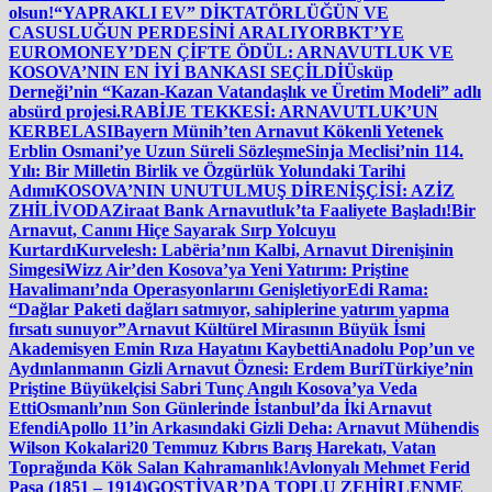
olsun!
“YAPRAKLI EV” DİKTATÖRLÜĞÜN VE
CASUSLUĞUN PERDESİNİ ARALIYOR
BKT’YE
EUROMONEY’DEN ÇİFTE ÖDÜL: ARNAVUTLUK VE
KOSOVA’NIN EN İYİ BANKASI SEÇİLDİ
Üsküp
Derneği’nin “Kazan-Kazan Vatandaşlık ve Üretim Modeli” adlı
absürd projesi.
RABİJE TEKKESİ: ARNAVUTLUK’UN
KERBELASI
Bayern Münih’ten Arnavut Kökenli Yetenek
Erblin Osmani’ye Uzun Süreli Sözleşme
Sinja Meclisi’nin 114.
Yılı: Bir Milletin Birlik ve Özgürlük Yolundaki Tarihi
Adımı
KOSOVA’NIN UNUTULMUŞ DİRENİŞÇİSİ: AZİZ
ZHİLİVODA
Ziraat Bank Arnavutluk’ta Faaliyete Başladı!
Bir
Arnavut, Canını Hiçe Sayarak Sırp Yolcuyu
Kurtardı
Kurvelesh: Labëria’nın Kalbi, Arnavut Direnişinin
Simgesi
Wizz Air’den Kosova’ya Yeni Yatırım: Priştine
Havalimanı’nda Operasyonlarını Genişletiyor
Edi Rama:
“Dağlar Paketi dağları satmıyor, sahiplerine yatırım yapma
fırsatı sunuyor”
Arnavut Kültürel Mirasının Büyük İsmi
Akademisyen Emin Rıza Hayatını Kaybetti
Anadolu Pop’un ve
Aydınlanmanın Gizli Arnavut Öznesi: Erdem Buri
Türkiye’nin
Priştine Büyükelçisi Sabri Tunç Angılı Kosova’ya Veda
Etti
Osmanlı’nın Son Günlerinde İstanbul’da İki Arnavut
Efendi
Apollo 11’in Arkasındaki Gizli Deha: Arnavut Mühendis
Wilson Kokalari
20 Temmuz Kıbrıs Barış Harekatı, Vatan
Toprağında Kök Salan Kahramanlık!
Avlonyalı Mehmet Ferid
Paşa (1851 – 1914)
GOSTİVAR’DA TOPLU ZEHİRLENME