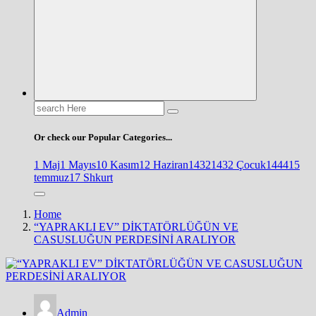
Search
for:
Or check our Popular Categories...
1 Maj
1 Mayıs
10 Kasım
12 Haziran
1432
1432 Çocuk
1444
15
temmuz
17 Shkurt
Home
“YAPRAKLI EV” DİKTATÖRLÜĞÜN VE
CASUSLUĞUN PERDESİNİ ARALIYOR
Admin