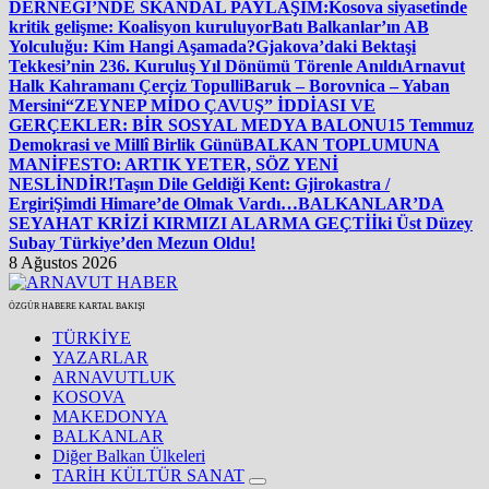
DERNEĞİ’NDE SKANDAL PAYLAŞIM:
Kosova siyasetinde
kritik gelişme: Koalisyon kuruluyor
Batı Balkanlar’ın AB
Yolculuğu: Kim Hangi Aşamada?
Gjakova’daki Bektaşi
Tekkesi’nin 236. Kuruluş Yıl Dönümü Törenle Anıldı
Arnavut
Halk Kahramanı Çerçiz Topulli
Baruk – Borovnica – Yaban
Mersini
“ZEYNEP MİDO ÇAVUŞ” İDDİASI VE
GERÇEKLER: BİR SOSYAL MEDYA BALONU
15 Temmuz
Demokrasi ve Millî Birlik Günü
BALKAN TOPLUMUNA
MANİFESTO: ARTIK YETER, SÖZ YENİ
NESLİNDİR!
Taşın Dile Geldiği Kent: Gjirokastra /
Ergiri
Şimdi Himare’de Olmak Vardı…
BALKANLAR’DA
SEYAHAT KRİZİ KIRMIZI ALARMA GEÇTİ
İki Üst Düzey
Subay Türkiye’den Mezun Oldu!
8 Ağustos 2026
ÖZGÜR HABERE KARTAL BAKIŞI
TÜRKİYE
YAZARLAR
ARNAVUTLUK
KOSOVA
MAKEDONYA
BALKANLAR
Diğer Balkan Ülkeleri
TARİH KÜLTÜR SANAT