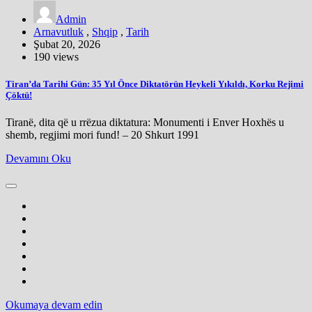
Admin
Arnavutluk
,
Shqip
,
Tarih
Şubat 20, 2026
190 views
Tiran’da Tarihi Gün: 35 Yıl Önce Diktatörün Heykeli Yıkıldı, Korku Rejimi
Çöktü!
Tiranë, dita që u rrëzua diktatura: Monumenti i Enver Hoxhës u
shemb, regjimi mori fund! – 20 Shkurt 1991
Devamını Oku
Okumaya devam edin