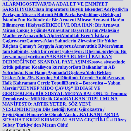
ALARMI
GOSTİVAR’DA ADALET VE EMNİYET
SARSILIYOR
Cihan İmparatoru Büyük İskender!
Adriyatik’in
Parlayan Mirası: Butrinti Milli Parkı Keşfedilmeyi Bekliyor!
İstanbul’un Kalbinde de Bir Arnavut Mirası: Arnavut Han’ın
Bilinmeyen Hikâyesi
SİRKECİ VLORA HAN: Bir Arnavut
Mirası Çöküş Eşiğinde
Arnavutlar Başarı Bu mu?
Malesia e
Madhe ve Arnavutluk Alpleri
Abdullah Eren’i İstifaya
Çağırıyoruz
Çamerya’dan Sahnelerin Zirvesine Bir Yıldız:
Rüçhan Çamay’ı Saygıyla Anıyoruz
Arnavutluk Riviera’sının
tam kalbinde, saklı bir cennet yükseliyor: Dhërmi.
Söyleyin: Bu
kervan nasıl yürüsün?
SAKARYA RUMELİ BALKAN
DERNEĞİ’NDE SKANDAL PAYLAŞIM:
Kosova siyasetinde
kritik gelişme: Koalisyon kuruluyor
Batı Balkanlar’ın AB
Yolculuğu: Kim Hangi Aşamada?
Gjakova’daki Bektaşi
Tekkesi’nin 236. Kuruluş Yıl Dönümü Törenle Anıldı
Arnavut
Halk Kahramanı Çerçiz Topulli
Baruk – Borovnica – Yaban
Mersini
“ZEYNEP MİDO ÇAVUŞ” İDDİASI VE
GERÇEKLER: BİR SOSYAL MEDYA BALONU
15 Temmuz
Demokrasi ve Millî Birlik Günü
BALKAN TOPLUMUNA
MANİFESTO: ARTIK YETER, SÖZ YENİ
NESLİNDİR!
Taşın Dile Geldiği Kent: Gjirokastra /
Ergiri
Şimdi Himare’de Olmak Vardı…
BALKANLAR’DA
SEYAHAT KRİZİ KIRMIZI ALARMA GEÇTİ
İki Üst Düzey
Subay Türkiye’den Mezun Oldu!
8 Ağustos 2026