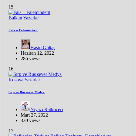
15
Balkan
Yazarlar
Fala – Faleminderit
Hasip Gültaş
Haziran 12, 2022
286 views
16
Kosova
Yazarlar
Sırp ve Rus sever Medya
Niyazi Ratkoceri
Mart 27, 2022
330 views
17