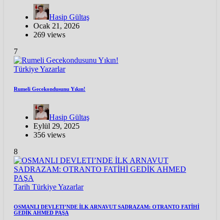
Hasip Gültaş
Ocak 21, 2026
269 views
7
Türkiye
Yazarlar
Rumeli Gecekondusunu Yıkın!
Hasip Gültaş
Eylül 29, 2025
356 views
8
Tarih
Türkiye
Yazarlar
OSMANLI DEVLETI’NDE İLK ARNAVUT SADRAZAM: OTRANTO FATİHİ
GEDİK AHMED PAŞA