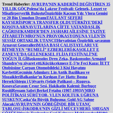
İçeriğe
Trend Haberler:
AVRUPA’NIN KADERİNİ DEĞİŞTİREN 35
atla
YILLIK GÖÇ
Polena’da Lakror Festivali: Gelenek, Lezzet ve
Misafirperverlik Buluştu
Özgürlüğe Kaçışın Yılı: Vlora Gemisi
ve 20 Bin Umudun Dramı
TAULANT SEFERİ
KAYSERİSPOR’A TRANSFER OLDU
TÜRKİYE’DEKİ
KOSOVA ARNAVUTLARINA ÇİFTE VATANDAŞLIK
ÇAĞRISI!
KAMDER’DEN JASHARI AİLESİNE TAZİYE
ZİYARETİ
VMRO’NUN PROVOKASYONUNA VLEN’İN
SESSİZ ORTAKLIK UTANCI!
Hırvatistan Özgürlük savaşının
Arnavut Generalleri
MASA BAŞI ÇALIŞTAYLARI VE
BİTMEYEN “RUMELİ” EZBERLERİ:
KASOLLET E
ZANEVE’DA GELENEKSEL FLİJA FESTİVALİ’NE
YOĞUN İLGİ
Başkonsolos Dren Zeka, Başkonsolos Armand
Shandro’yu ziyaret etti.
Küçükçekmece E-5’te Feci Kaza: İETT
Otobüsüne Çarpan Otomobildeki 3 Kişi Hayatını
Kaybetti
Geçmişin Adımları: Lin Antik Bazilikası ve
Mozaikleri
Balkanlar’ın Kırılgan Fay Hattı: Bosna
Hersek
Shtegu i Ujëvarës (Şelale Patikası) – Rugova,
Kosova
Savaşın Cesur Sesi, Hakikatin Kalemi: Burbuçe
Ruşiti
Ressam Sabri Berkel Fetahu (1907-1993)
VMRO
POLİTİKASI SÜRÜYOR, VLEN KOLTUK UĞRUNA
SUSKUN!
Çaşka’da Büyük Buluşma: Gold AG Sahne
Alacak!
AVRUPA’NIN GÖBEĞİNDE BİR UTANÇ
TABLOSU:
İŞKODRA’NIN GİZLİ MÜCEVHERİ: SHEGAN