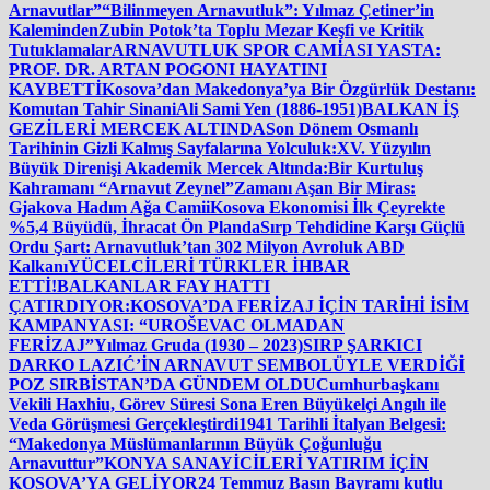
Arnavutlar”
“Bilinmeyen Arnavutluk”: Yılmaz Çetiner’in
Kaleminden
Zubin Potok’ta Toplu Mezar Keşfi ve Kritik
Tutuklamalar
ARNAVUTLUK SPOR CAMİASI YASTA:
PROF. DR. ARTAN POGONI HAYATINI
KAYBETTİ
Kosova’dan Makedonya’ya Bir Özgürlük Destanı:
Komutan Tahir Sinani
Ali Sami Yen (1886-1951)
BALKAN İŞ
GEZİLERİ MERCEK ALTINDA
Son Dönem Osmanlı
Tarihinin Gizli Kalmış Sayfalarına Yolculuk:
XV. Yüzyılın
Büyük Direnişi Akademik Mercek Altında:
Bir Kurtuluş
Kahramanı “Arnavut Zeynel”
Zamanı Aşan Bir Miras:
Gjakova Hadım Ağa Camii
Kosova Ekonomisi İlk Çeyrekte
%5,4 Büyüdü, İhracat Ön Planda
Sırp Tehdidine Karşı Güçlü
Ordu Şart: Arnavutluk’tan 302 Milyon Avroluk ABD
Kalkanı
YÜCELCİLERİ TÜRKLER İHBAR
ETTİ!
BALKANLAR FAY HATTI
ÇATIRDIYOR:
KOSOVA’DA FERİZAJ İÇİN TARİHİ İSİM
KAMPANYASI: “UROŠEVAC OLMADAN
FERİZAJ”
Yılmaz Gruda (1930 – 2023)
SIRP ŞARKICI
DARKO LAZIĆ’İN ARNAVUT SEMBOLÜYLE VERDİĞİ
POZ SIRBİSTAN’DA GÜNDEM OLDU
Cumhurbaşkanı
Vekili Haxhiu, Görev Süresi Sona Eren Büyükelçi Angılı ile
Veda Görüşmesi Gerçekleştirdi
1941 Tarihli İtalyan Belgesi:
“Makedonya Müslümanlarının Büyük Çoğunluğu
Arnavuttur”
KONYA SANAYİCİLERİ YATIRIM İÇİN
KOSOVA’YA GELİYOR
24 Temmuz Basın Bayramı kutlu