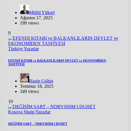
Müfid Yüksel
Ağustos 17, 2025
199 views
9
Türkiye
Yazarlar
EFENDİ KITABI ve BALKANLILARIN DEVLET ve EKONOMİDEN
TASFİYESİ
Hasip Gültaş
Temmuz 18, 2025
349 views
10
Kosova
Shqip
Yazarlar
DEĞİŞİM ŞART – NDRYSHIM I DUHET