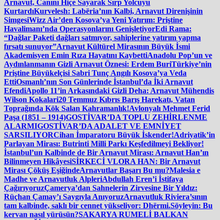
Arnavut, Canını Hiçe Sayarak Sırp Yolcuyu
Kurtardı
Kurvelesh: Labëria’nın Kalbi, Arnavut Direnişinin
Simgesi
Wizz Air’den Kosova’ya Yeni Yatırım: Priştine
Havalimanı’nda Operasyonlarını Genişletiyor
Edi Rama:
“Dağlar Paketi dağları satmıyor, sahiplerine yatırım yapma
fırsatı sunuyor”
Arnavut Kültürel Mirasının Büyük İsmi
Akademisyen Emin Rıza Hayatını Kaybetti
Anadolu Pop’un ve
Aydınlanmanın Gizli Arnavut Öznesi: Erdem Buri
Türkiye’nin
Priştine Büyükelçisi Sabri Tunç Angılı Kosova’ya Veda
Etti
Osmanlı’nın Son Günlerinde İstanbul’da İki Arnavut
Efendi
Apollo 11’in Arkasındaki Gizli Deha: Arnavut Mühendis
Wilson Kokalari
20 Temmuz Kıbrıs Barış Harekatı, Vatan
Toprağında Kök Salan Kahramanlık!
Avlonyalı Mehmet Ferid
Paşa (1851 – 1914)
GOSTİVAR’DA TOPLU ZEHİRLENME
ALARMI
GOSTİVAR’DA ADALET VE EMNİYET
SARSILIYOR
Cihan İmparatoru Büyük İskender!
Adriyatik’in
Parlayan Mirası: Butrinti Milli Parkı Keşfedilmeyi Bekliyor!
İstanbul’un Kalbinde de Bir Arnavut Mirası: Arnavut Han’ın
Bilinmeyen Hikâyesi
SİRKECİ VLORA HAN: Bir Arnavut
Mirası Çöküş Eşiğinde
Arnavutlar Başarı Bu mu?
Malesia e
Madhe ve Arnavutluk Alpleri
Abdullah Eren’i İstifaya
Çağırıyoruz
Çamerya’dan Sahnelerin Zirvesine Bir Yıldız:
Rüçhan Çamay’ı Saygıyla Anıyoruz
Arnavutluk Riviera’sının
tam kalbinde, saklı bir cennet yükseliyor: Dhërmi.
Söyleyin: Bu
kervan nasıl yürüsün?
SAKARYA RUMELİ BALKAN