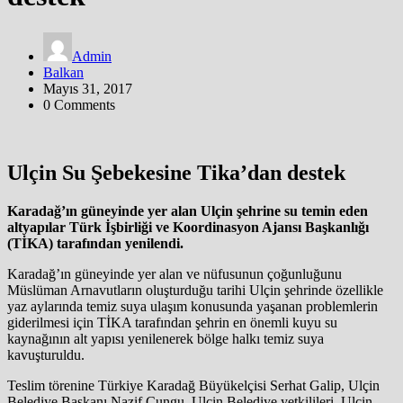
Admin
Balkan
Mayıs 31, 2017
0 Comments
Ulçin Su Şebekesine Tika’dan destek
Karadağ’ın güneyinde yer alan Ulçin şehrine su temin eden
altyapılar Türk İşbirliği ve Koordinasyon Ajansı Başkanlığı
(TİKA) tarafından yenilendi.
Karadağ’ın güneyinde yer alan ve nüfusunun çoğunluğunu
Müslüman Arnavutların oluşturduğu tarihi Ulçin şehrinde özellikle
yaz aylarında temiz suya ulaşım konusunda yaşanan problemlerin
giderilmesi için TİKA tarafından şehrin en önemli kuyu su
kaynağının alt yapısı yenilenerek bölge halkı temiz suya
kavuşturuldu.
Teslim törenine Türkiye Karadağ Büyükelçisi Serhat Galip, Ulçin
Belediye Başkanı Nazif Cungu, Ulçin Belediye yetkilileri, Ulçin