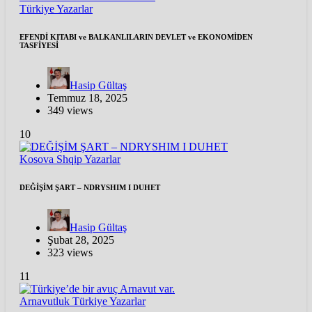
Türkiye
Yazarlar
EFENDİ KITABI ve BALKANLILARIN DEVLET ve EKONOMİDEN
TASFİYESİ
Hasip Gültaş
Temmuz 18, 2025
349 views
10
Kosova
Shqip
Yazarlar
DEĞİŞİM ŞART – NDRYSHIM I DUHET
Hasip Gültaş
Şubat 28, 2025
323 views
11
Arnavutluk
Türkiye
Yazarlar