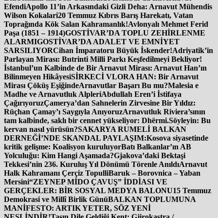
Efendi
Apollo 11’in Arkasındaki Gizli Deha: Arnavut Mühendis
Wilson Kokalari
20 Temmuz Kıbrıs Barış Harekatı, Vatan
Toprağında Kök Salan Kahramanlık!
Avlonyalı Mehmet Ferid
Paşa (1851 – 1914)
GOSTİVAR’DA TOPLU ZEHİRLENME
ALARMI
GOSTİVAR’DA ADALET VE EMNİYET
SARSILIYOR
Cihan İmparatoru Büyük İskender!
Adriyatik’in
Parlayan Mirası: Butrinti Milli Parkı Keşfedilmeyi Bekliyor!
İstanbul’un Kalbinde de Bir Arnavut Mirası: Arnavut Han’ın
Bilinmeyen Hikâyesi
SİRKECİ VLORA HAN: Bir Arnavut
Mirası Çöküş Eşiğinde
Arnavutlar Başarı Bu mu?
Malesia e
Madhe ve Arnavutluk Alpleri
Abdullah Eren’i İstifaya
Çağırıyoruz
Çamerya’dan Sahnelerin Zirvesine Bir Yıldız:
Rüçhan Çamay’ı Saygıyla Anıyoruz
Arnavutluk Riviera’sının
tam kalbinde, saklı bir cennet yükseliyor: Dhërmi.
Söyleyin: Bu
kervan nasıl yürüsün?
SAKARYA RUMELİ BALKAN
DERNEĞİ’NDE SKANDAL PAYLAŞIM:
Kosova siyasetinde
kritik gelişme: Koalisyon kuruluyor
Batı Balkanlar’ın AB
Yolculuğu: Kim Hangi Aşamada?
Gjakova’daki Bektaşi
Tekkesi’nin 236. Kuruluş Yıl Dönümü Törenle Anıldı
Arnavut
Halk Kahramanı Çerçiz Topulli
Baruk – Borovnica – Yaban
Mersini
“ZEYNEP MİDO ÇAVUŞ” İDDİASI VE
GERÇEKLER: BİR SOSYAL MEDYA BALONU
15 Temmuz
Demokrasi ve Millî Birlik Günü
BALKAN TOPLUMUNA
MANİFESTO: ARTIK YETER, SÖZ YENİ
NESLİNDİR!
Taşın Dile Geldiği Kent: Gjirokastra /