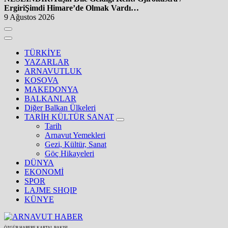
Ergiri
Şimdi Himare’de Olmak Vardı…
9 Ağustos 2026
TÜRKİYE
YAZARLAR
ARNAVUTLUK
KOSOVA
MAKEDONYA
BALKANLAR
Diğer Balkan Ülkeleri
TARİH KÜLTÜR SANAT
Tarih
Arnavut Yemekleri
Gezi, Kültür, Sanat
Göç Hikayeleri
DÜNYA
EKONOMİ
SPOR
LAJME SHQIP
KÜNYE
ÖZGÜR HABERE KARTAL BAKIŞI