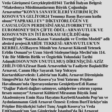
Veda Görüşmesi Gerçekleştirdi
1941 Tarihli İtalyan Belgesi:
“Makedonya Müslümanlarının Büyük Çoğunluğu
Arnavuttur”
KONYA SANAYİCİLERİ YATIRIM İÇİN
KOSOVA’YA GELİYOR
24 Temmuz Basın Bayramı kutlu
olsun!
“YAPRAKLI EV” DİKTATÖRLÜĞÜN VE
CASUSLUĞUN PERDESİNİ ARALIYOR
BKT’YE
EUROMONEY’DEN ÇİFTE ÖDÜL: ARNAVUTLUK VE
KOSOVA’NIN EN İYİ BANKASI SEÇİLDİ
Üsküp
Derneği’nin “Kazan-Kazan Vatandaşlık ve Üretim Modeli” adlı
absürd projesi.
RABİJE TEKKESİ: ARNAVUTLUK’UN
KERBELASI
Bayern Münih’ten Arnavut Kökenli Yetenek
Erblin Osmani’ye Uzun Süreli Sözleşme
Sinja Meclisi’nin 114.
Yılı: Bir Milletin Birlik ve Özgürlük Yolundaki Tarihi
Adımı
KOSOVA’NIN UNUTULMUŞ DİRENİŞÇİSİ: AZİZ
ZHİLİVODA
Ziraat Bank Arnavutluk’ta Faaliyete Başladı!
Bir
Arnavut, Canını Hiçe Sayarak Sırp Yolcuyu
Kurtardı
Kurvelesh: Labëria’nın Kalbi, Arnavut Direnişinin
Simgesi
Wizz Air’den Kosova’ya Yeni Yatırım: Priştine
Havalimanı’nda Operasyonlarını Genişletiyor
Edi Rama:
“Dağlar Paketi dağları satmıyor, sahiplerine yatırım yapma
fırsatı sunuyor”
Arnavut Kültürel Mirasının Büyük İsmi
Akademisyen Emin Rıza Hayatını Kaybetti
Anadolu Pop’un ve
Aydınlanmanın Gizli Arnavut Öznesi: Erdem Buri
Türkiye’nin
Priştine Büyükelçisi Sabri Tunç Angılı Kosova’ya Veda
Etti
Osmanlı’nın Son Günlerinde İstanbul’da İki Arnavut