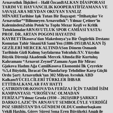
Arnavutluk İlişkileri – Halil Özcan
BALKAN DİASPORASI
TARIM VE HAYVANCILIK KOOPERATİFİ
ZAMANA VE
SAVAŞLARA MEYDAN OKUYAN YANLIZ
MİNARE
Tarihine Işık Tutan Bir Başyapıt: “İttihatçılar Ve
Arnavutlar”
“Bilinmeyen Arnavutluk”: Yılmaz Çetiner’in
Kaleminden
Zubin Potok’ta Toplu Mezar Keşfi ve Kritik
Tutuklamalar
ARNAVUTLUK SPOR CAMİASI YASTA:
PROF. DR. ARTAN POGONI HAYATINI
KAYBETTİ
Kosova’dan Makedonya’ya Bir Özgürlük Destanı:
Komutan Tahir Sinani
Ali Sami Yen (1886-1951)
BALKAN İŞ
GEZİLERİ MERCEK ALTINDA
Son Dönem Osmanlı
Tarihinin Gizli Kalmış Sayfalarına Yolculuk:
XV. Yüzyılın
Büyük Direnişi Akademik Mercek Altında:
Bir Kurtuluş
Kahramanı “Arnavut Zeynel”
Zamanı Aşan Bir Miras:
Gjakova Hadım Ağa Camii
Kosova Ekonomisi İlk Çeyrekte
%5,4 Büyüdü, İhracat Ön Planda
Sırp Tehdidine Karşı Güçlü
Ordu Şart: Arnavutluk’tan 302 Milyon Avroluk ABD
Kalkanı
YÜCELCİLERİ TÜRKLER İHBAR
ETTİ!
BALKANLAR FAY HATTI
ÇATIRDIYOR:
KOSOVA’DA FERİZAJ İÇİN TARİHİ İSİM
KAMPANYASI: “UROŠEVAC OLMADAN
FERİZAJ”
Yılmaz Gruda (1930 – 2023)
SIRP ŞARKICI
DARKO LAZIĆ’İN ARNAVUT SEMBOLÜYLE VERDİĞİ
POZ SIRBİSTAN’DA GÜNDEM OLDU
Cumhurbaşkanı
Vekili Haxhiu, Görev Süresi Sona Eren Büyükelçi Angılı ile