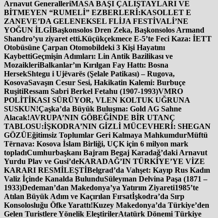
Arnavut Generalleri
MASA BAŞI ÇALIŞTAYLARI VE
BİTMEYEN “RUMELİ” EZBERLERİ:
KASOLLET E
ZANEVE’DA GELENEKSEL FLİJA FESTİVALİ’NE
YOĞUN İLGİ
Başkonsolos Dren Zeka, Başkonsolos Armand
Shandro’yu ziyaret etti.
Küçükçekmece E-5’te Feci Kaza: İETT
Otobüsüne Çarpan Otomobildeki 3 Kişi Hayatını
Kaybetti
Geçmişin Adımları: Lin Antik Bazilikası ve
Mozaikleri
Balkanlar’ın Kırılgan Fay Hattı: Bosna
Hersek
Shtegu i Ujëvarës (Şelale Patikası) – Rugova,
Kosova
Savaşın Cesur Sesi, Hakikatin Kalemi: Burbuçe
Ruşiti
Ressam Sabri Berkel Fetahu (1907-1993)
VMRO
POLİTİKASI SÜRÜYOR, VLEN KOLTUK UĞRUNA
SUSKUN!
Çaşka’da Büyük Buluşma: Gold AG Sahne
Alacak!
AVRUPA’NIN GÖBEĞİNDE BİR UTANÇ
TABLOSU:
İŞKODRA’NIN GİZLİ MÜCEVHERİ: SHEGAN
GÖZÜ
Eğitimsiz Toplumlar Geri Kalmaya Mahkumdur
Müftü
Tërnava: Kosova İslam Birliği, UÇK için 6 milyon mark
topladı
Cumhurbaşkanı Bajram Begaj Karadağ’daki Arnavut
Yurdu Plav ve Gusi’de
KARADAĞ’IN TÜRKİYE’YE VİZE
KARARI RESMİLEŞTİ
Belgrad’da Vahşet: Kayıp Rus Kadın
Valiz İçinde Kanalda Bulundu
Süleyman Delvina Paşa (1871 –
1933)
Dedeman’dan Makedonya’ya Yatırım Ziyareti
1985’te
Atılan Büyük Adım ve Kaçırılan Fırsat
İşkodra’da Sırp
Konsolosluğu Öfke Yarattı!
Kuzey Makedonya’da Türkiye’den
Gelen Turistlere Yönelik Eleştiriler
Atatürk Dönemi Türkiye