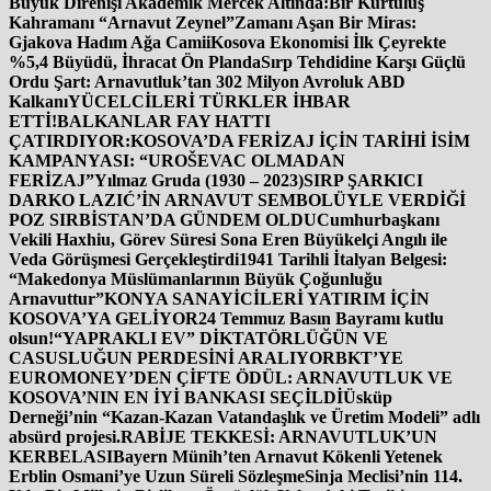
Büyük Direnişi Akademik Mercek Altında:
Bir Kurtuluş
Kahramanı “Arnavut Zeynel”
Zamanı Aşan Bir Miras:
Gjakova Hadım Ağa Camii
Kosova Ekonomisi İlk Çeyrekte
%5,4 Büyüdü, İhracat Ön Planda
Sırp Tehdidine Karşı Güçlü
Ordu Şart: Arnavutluk’tan 302 Milyon Avroluk ABD
Kalkanı
YÜCELCİLERİ TÜRKLER İHBAR
ETTİ!
BALKANLAR FAY HATTI
ÇATIRDIYOR:
KOSOVA’DA FERİZAJ İÇİN TARİHİ İSİM
KAMPANYASI: “UROŠEVAC OLMADAN
FERİZAJ”
Yılmaz Gruda (1930 – 2023)
SIRP ŞARKICI
DARKO LAZIĆ’İN ARNAVUT SEMBOLÜYLE VERDİĞİ
POZ SIRBİSTAN’DA GÜNDEM OLDU
Cumhurbaşkanı
Vekili Haxhiu, Görev Süresi Sona Eren Büyükelçi Angılı ile
Veda Görüşmesi Gerçekleştirdi
1941 Tarihli İtalyan Belgesi:
“Makedonya Müslümanlarının Büyük Çoğunluğu
Arnavuttur”
KONYA SANAYİCİLERİ YATIRIM İÇİN
KOSOVA’YA GELİYOR
24 Temmuz Basın Bayramı kutlu
olsun!
“YAPRAKLI EV” DİKTATÖRLÜĞÜN VE
CASUSLUĞUN PERDESİNİ ARALIYOR
BKT’YE
EUROMONEY’DEN ÇİFTE ÖDÜL: ARNAVUTLUK VE
KOSOVA’NIN EN İYİ BANKASI SEÇİLDİ
Üsküp
Derneği’nin “Kazan-Kazan Vatandaşlık ve Üretim Modeli” adlı
absürd projesi.
RABİJE TEKKESİ: ARNAVUTLUK’UN
KERBELASI
Bayern Münih’ten Arnavut Kökenli Yetenek
Erblin Osmani’ye Uzun Süreli Sözleşme
Sinja Meclisi’nin 114.