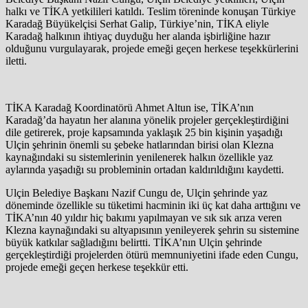
halkı ve TİKA yetkilileri katıldı. Teslim töreninde konuşan Türkiye
Karadağ Büyükelçisi Serhat Galip, Türkiye’nin, TİKA eliyle
Karadağ halkının ihtiyaç duyduğu her alanda işbirliğine hazır
olduğunu vurgulayarak, projede emeği geçen herkese teşekkürlerini
iletti.
TİKA Karadağ Koordinatörü Ahmet Altun ise, TİKA’nın
Karadağ’da hayatın her alanına yönelik projeler gerçekleştirdiğini
dile getirerek, proje kapsamında yaklaşık 25 bin kişinin yaşadığı
Ulçin şehrinin önemli su şebeke hatlarından birisi olan Klezna
kaynağındaki su sistemlerinin yenilenerek halkın özellikle yaz
aylarında yaşadığı su probleminin ortadan kaldırıldığını kaydetti.
Ulçin Belediye Başkanı Nazif Cungu de, Ulçin şehrinde yaz
döneminde özellikle su tüketimi hacminin iki üç kat daha arttığını ve
TİKA’nın 40 yıldır hiç bakımı yapılmayan ve sık sık arıza veren
Klezna kaynağındaki su altyapısının yenileyerek şehrin su sistemine
büyük katkılar sağladığını belirtti. TİKA’nın Ulçin şehrinde
gerçekleştirdiği projelerden ötürü memnuniyetini ifade eden Cungu,
projede emeği geçen herkese teşekkür etti.