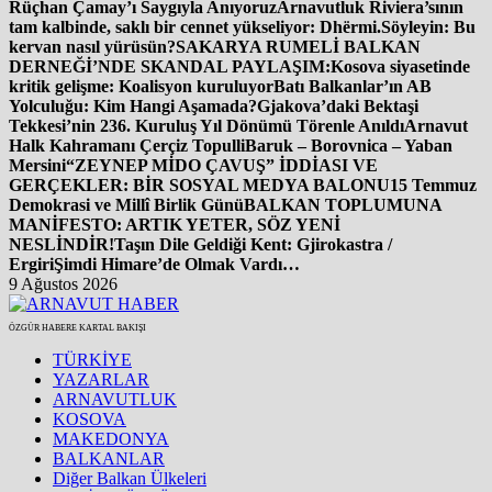
Rüçhan Çamay’ı Saygıyla Anıyoruz
Arnavutluk Riviera’sının
tam kalbinde, saklı bir cennet yükseliyor: Dhërmi.
Söyleyin: Bu
kervan nasıl yürüsün?
SAKARYA RUMELİ BALKAN
DERNEĞİ’NDE SKANDAL PAYLAŞIM:
Kosova siyasetinde
kritik gelişme: Koalisyon kuruluyor
Batı Balkanlar’ın AB
Yolculuğu: Kim Hangi Aşamada?
Gjakova’daki Bektaşi
Tekkesi’nin 236. Kuruluş Yıl Dönümü Törenle Anıldı
Arnavut
Halk Kahramanı Çerçiz Topulli
Baruk – Borovnica – Yaban
Mersini
“ZEYNEP MİDO ÇAVUŞ” İDDİASI VE
GERÇEKLER: BİR SOSYAL MEDYA BALONU
15 Temmuz
Demokrasi ve Millî Birlik Günü
BALKAN TOPLUMUNA
MANİFESTO: ARTIK YETER, SÖZ YENİ
NESLİNDİR!
Taşın Dile Geldiği Kent: Gjirokastra /
Ergiri
Şimdi Himare’de Olmak Vardı…
9 Ağustos 2026
ÖZGÜR HABERE KARTAL BAKIŞI
TÜRKİYE
YAZARLAR
ARNAVUTLUK
KOSOVA
MAKEDONYA
BALKANLAR
Diğer Balkan Ülkeleri