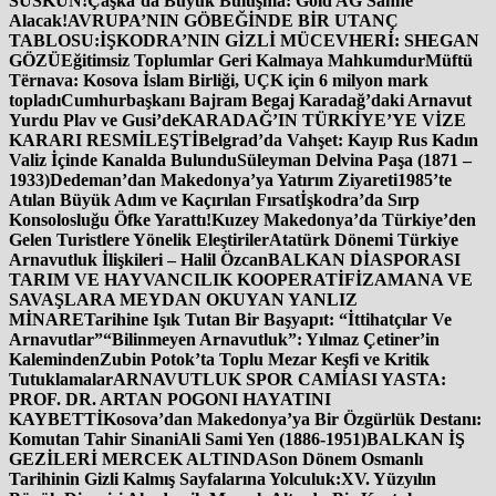
SUSKUN!
Çaşka’da Büyük Buluşma: Gold AG Sahne
Alacak!
AVRUPA’NIN GÖBEĞİNDE BİR UTANÇ
TABLOSU:
İŞKODRA’NIN GİZLİ MÜCEVHERİ: SHEGAN
GÖZÜ
Eğitimsiz Toplumlar Geri Kalmaya Mahkumdur
Müftü
Tërnava: Kosova İslam Birliği, UÇK için 6 milyon mark
topladı
Cumhurbaşkanı Bajram Begaj Karadağ’daki Arnavut
Yurdu Plav ve Gusi’de
KARADAĞ’IN TÜRKİYE’YE VİZE
KARARI RESMİLEŞTİ
Belgrad’da Vahşet: Kayıp Rus Kadın
Valiz İçinde Kanalda Bulundu
Süleyman Delvina Paşa (1871 –
1933)
Dedeman’dan Makedonya’ya Yatırım Ziyareti
1985’te
Atılan Büyük Adım ve Kaçırılan Fırsat
İşkodra’da Sırp
Konsolosluğu Öfke Yarattı!
Kuzey Makedonya’da Türkiye’den
Gelen Turistlere Yönelik Eleştiriler
Atatürk Dönemi Türkiye
Arnavutluk İlişkileri – Halil Özcan
BALKAN DİASPORASI
TARIM VE HAYVANCILIK KOOPERATİFİ
ZAMANA VE
SAVAŞLARA MEYDAN OKUYAN YANLIZ
MİNARE
Tarihine Işık Tutan Bir Başyapıt: “İttihatçılar Ve
Arnavutlar”
“Bilinmeyen Arnavutluk”: Yılmaz Çetiner’in
Kaleminden
Zubin Potok’ta Toplu Mezar Keşfi ve Kritik
Tutuklamalar
ARNAVUTLUK SPOR CAMİASI YASTA:
PROF. DR. ARTAN POGONI HAYATINI
KAYBETTİ
Kosova’dan Makedonya’ya Bir Özgürlük Destanı:
Komutan Tahir Sinani
Ali Sami Yen (1886-1951)
BALKAN İŞ
GEZİLERİ MERCEK ALTINDA
Son Dönem Osmanlı
Tarihinin Gizli Kalmış Sayfalarına Yolculuk:
XV. Yüzyılın