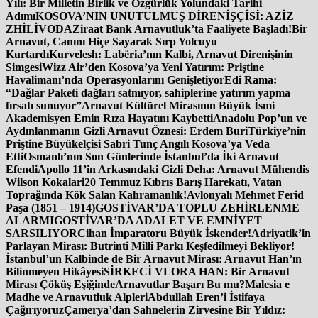
Yılı: Bir Milletin Birlik ve Özgürlük Yolundaki Tarihi
Adımı
KOSOVA’NIN UNUTULMUŞ DİRENİŞÇİSİ: AZİZ
ZHİLİVODA
Ziraat Bank Arnavutluk’ta Faaliyete Başladı!
Bir
Arnavut, Canını Hiçe Sayarak Sırp Yolcuyu
Kurtardı
Kurvelesh: Labëria’nın Kalbi, Arnavut Direnişinin
Simgesi
Wizz Air’den Kosova’ya Yeni Yatırım: Priştine
Havalimanı’nda Operasyonlarını Genişletiyor
Edi Rama:
“Dağlar Paketi dağları satmıyor, sahiplerine yatırım yapma
fırsatı sunuyor”
Arnavut Kültürel Mirasının Büyük İsmi
Akademisyen Emin Rıza Hayatını Kaybetti
Anadolu Pop’un ve
Aydınlanmanın Gizli Arnavut Öznesi: Erdem Buri
Türkiye’nin
Priştine Büyükelçisi Sabri Tunç Angılı Kosova’ya Veda
Etti
Osmanlı’nın Son Günlerinde İstanbul’da İki Arnavut
Efendi
Apollo 11’in Arkasındaki Gizli Deha: Arnavut Mühendis
Wilson Kokalari
20 Temmuz Kıbrıs Barış Harekatı, Vatan
Toprağında Kök Salan Kahramanlık!
Avlonyalı Mehmet Ferid
Paşa (1851 – 1914)
GOSTİVAR’DA TOPLU ZEHİRLENME
ALARMI
GOSTİVAR’DA ADALET VE EMNİYET
SARSILIYOR
Cihan İmparatoru Büyük İskender!
Adriyatik’in
Parlayan Mirası: Butrinti Milli Parkı Keşfedilmeyi Bekliyor!
İstanbul’un Kalbinde de Bir Arnavut Mirası: Arnavut Han’ın
Bilinmeyen Hikâyesi
SİRKECİ VLORA HAN: Bir Arnavut
Mirası Çöküş Eşiğinde
Arnavutlar Başarı Bu mu?
Malesia e
Madhe ve Arnavutluk Alpleri
Abdullah Eren’i İstifaya
Çağırıyoruz
Çamerya’dan Sahnelerin Zirvesine Bir Yıldız: