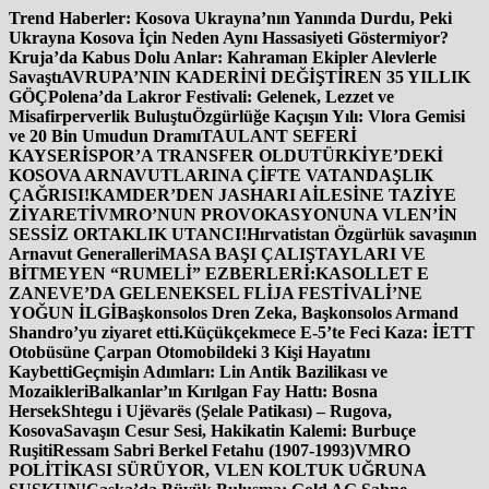
İçeriğe
Trend Haberler:
Kosova Ukrayna’nın Yanında Durdu, Peki
atla
Ukrayna Kosova İçin Neden Aynı Hassasiyeti Göstermiyor?
Kruja’da Kabus Dolu Anlar: Kahraman Ekipler Alevlerle
Savaştı
AVRUPA’NIN KADERİNİ DEĞİŞTİREN 35 YILLIK
GÖÇ
Polena’da Lakror Festivali: Gelenek, Lezzet ve
Misafirperverlik Buluştu
Özgürlüğe Kaçışın Yılı: Vlora Gemisi
ve 20 Bin Umudun Dramı
TAULANT SEFERİ
KAYSERİSPOR’A TRANSFER OLDU
TÜRKİYE’DEKİ
KOSOVA ARNAVUTLARINA ÇİFTE VATANDAŞLIK
ÇAĞRISI!
KAMDER’DEN JASHARI AİLESİNE TAZİYE
ZİYARETİ
VMRO’NUN PROVOKASYONUNA VLEN’İN
SESSİZ ORTAKLIK UTANCI!
Hırvatistan Özgürlük savaşının
Arnavut Generalleri
MASA BAŞI ÇALIŞTAYLARI VE
BİTMEYEN “RUMELİ” EZBERLERİ:
KASOLLET E
ZANEVE’DA GELENEKSEL FLİJA FESTİVALİ’NE
YOĞUN İLGİ
Başkonsolos Dren Zeka, Başkonsolos Armand
Shandro’yu ziyaret etti.
Küçükçekmece E-5’te Feci Kaza: İETT
Otobüsüne Çarpan Otomobildeki 3 Kişi Hayatını
Kaybetti
Geçmişin Adımları: Lin Antik Bazilikası ve
Mozaikleri
Balkanlar’ın Kırılgan Fay Hattı: Bosna
Hersek
Shtegu i Ujëvarës (Şelale Patikası) – Rugova,
Kosova
Savaşın Cesur Sesi, Hakikatin Kalemi: Burbuçe
Ruşiti
Ressam Sabri Berkel Fetahu (1907-1993)
VMRO
POLİTİKASI SÜRÜYOR, VLEN KOLTUK UĞRUNA