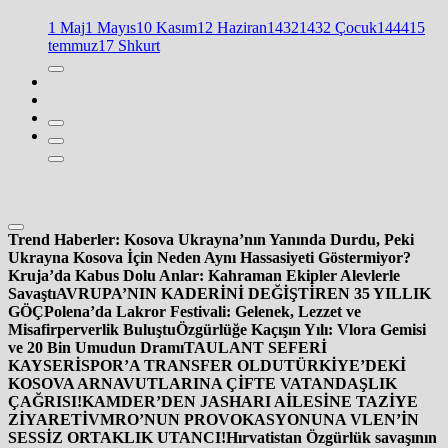
1 Maj
1 Mayıs
10 Kasım
12 Haziran
1432
1432 Çocuk
1444
15
temmuz
17 Shkurt
Trend Haberler:
Kosova Ukrayna’nın Yanında Durdu, Peki
Ukrayna Kosova İçin Neden Aynı Hassasiyeti Göstermiyor?
Kruja’da Kabus Dolu Anlar: Kahraman Ekipler Alevlerle
Savaştı
AVRUPA’NIN KADERİNİ DEĞİŞTİREN 35 YILLIK
GÖÇ
Polena’da Lakror Festivali: Gelenek, Lezzet ve
Misafirperverlik Buluştu
Özgürlüğe Kaçışın Yılı: Vlora Gemisi
ve 20 Bin Umudun Dramı
TAULANT SEFERİ
KAYSERİSPOR’A TRANSFER OLDU
TÜRKİYE’DEKİ
KOSOVA ARNAVUTLARINA ÇİFTE VATANDAŞLIK
ÇAĞRISI!
KAMDER’DEN JASHARI AİLESİNE TAZİYE
ZİYARETİ
VMRO’NUN PROVOKASYONUNA VLEN’İN
SESSİZ ORTAKLIK UTANCI!
Hırvatistan Özgürlük savaşının