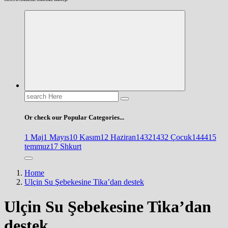
Search
for:
Or check our Popular Categories...
1 Maj
1 Mayıs
10 Kasım
12 Haziran
1432
1432 Çocuk
1444
15
temmuz
17 Shkurt
Home
Ulçin Su Şebekesine Tika’dan destek
Ulçin Su Şebekesine Tika’dan
destek