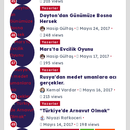
203 views
45
Yazarlar
Dayton’dan Günümüze Bosna
Hersek
Hasip Gültaş
Mayıs 24, 2017
248 views
46
Yazarlar
Mars’ta Evcilik Oyunu
Hasip Gültaş
Mayıs 17, 2017
195 views
47
Yazarlar
Rusya’dan medet umanlara acı
gerçekler.
Kemal Vardar
Mayıs 16, 2017
213 views
48
Yazarlar
“Türkiye’de Arnavut Olmak”
Niyazi Ratkoceri
Mayıs 14, 2017
198 views
49