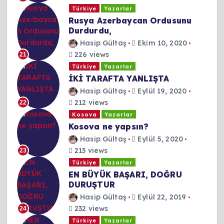
Türkiye
Yazarlar
Rusya Azerbaycan Ordusunu
Durdurdu,
Hasip Gültaş
Ekim 10, 2020
226 views
21
Türkiye
Yazarlar
İKİ TARAFTA YANLIŞTA
Hasip Gültaş
Eylül 19, 2020
212 views
22
Kosova
Yazarlar
Kosova ne yapsın?
Hasip Gültaş
Eylül 5, 2020
213 views
23
Türkiye
Yazarlar
EN BÜYÜK BAŞARI, DOĞRU
DURUŞTUR
Hasip Gültaş
Eylül 22, 2019
232 views
24
Türkiye
Yazarlar