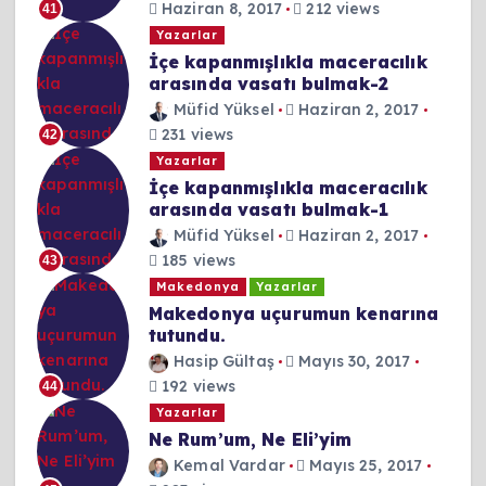
Haziran 8, 2017
212 views
41
Yazarlar
İçe kapanmışlıkla maceracılık
arasında vasatı bulmak-2
Müfid Yüksel
Haziran 2, 2017
231 views
42
Yazarlar
İçe kapanmışlıkla maceracılık
arasında vasatı bulmak-1
Müfid Yüksel
Haziran 2, 2017
185 views
43
Makedonya
Yazarlar
Makedonya uçurumun kenarına
tutundu.
Hasip Gültaş
Mayıs 30, 2017
192 views
44
Yazarlar
Ne Rum’um, Ne Eli’yim
Kemal Vardar
Mayıs 25, 2017