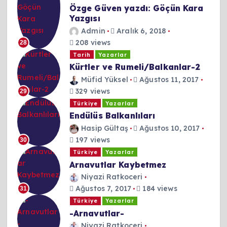
Özge Güven yazdı: Göçün Kara
Yazgısı
Admin
Aralık 6, 2018
208 views
28
Tarih
Yazarlar
Kürtler ve Rumeli/Balkanlar-2
Müfid Yüksel
Ağustos 11, 2017
329 views
29
Türkiye
Yazarlar
Endülüs Balkanlıları
Hasip Gültaş
Ağustos 10, 2017
197 views
30
Türkiye
Yazarlar
Arnavutlar Kaybetmez
Niyazi Ratkoceri
Ağustos 7, 2017
184 views
31
Türkiye
Yazarlar
-Arnavutlar-
Niyazi Ratkoceri