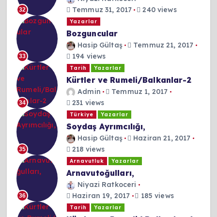
Temmuz 31, 2017
240 views
32
Yazarlar
Bozguncular
Hasip Gültaş
Temmuz 21, 2017
194 views
33
Tarih
Yazarlar
Kürtler ve Rumeli/Balkanlar-2
Admin
Temmuz 1, 2017
231 views
34
Türkiye
Yazarlar
Soydaş Ayrımcılığı,
Hasip Gültaş
Haziran 21, 2017
218 views
35
Arnavutluk
Yazarlar
Arnavutoğulları,
Niyazi Ratkoceri
Haziran 19, 2017
185 views
36
Tarih
Yazarlar