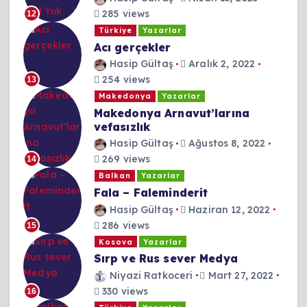
285 views
12
Türkiye
Yazarlar
Acı gerçekler
Hasip Gültaş
Aralık 2, 2022
254 views
13
Makedonya
Yazarlar
Makedonya Arnavut’larına
vefasızlık
Hasip Gültaş
Ağustos 8, 2022
269 views
14
Balkan
Yazarlar
Fala – Faleminderit
Hasip Gültaş
Haziran 12, 2022
286 views
15
Kosova
Yazarlar
Sırp ve Rus sever Medya
Niyazi Ratkoceri
Mart 27, 2022
330 views
16