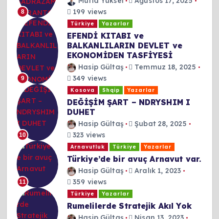
Müfid Yüksel
Ağustos 17, 2025
199 views
8
Türkiye
Yazarlar
EFENDİ KITABI ve
BALKANLILARIN DEVLET ve
EKONOMİDEN TASFİYESİ
Hasip Gültaş
Temmuz 18, 2025
349 views
9
Kosova
Shqip
Yazarlar
DEĞİŞİM ŞART – NDRYSHIM I
DUHET
Hasip Gültaş
Şubat 28, 2025
323 views
10
Arnavutluk
Türkiye
Yazarlar
Türkiye’de bir avuç Arnavut var.
Hasip Gültaş
Aralık 1, 2023
359 views
11
Türkiye
Yazarlar
Rumelilerde Stratejik Akıl Yok
Hasip Gültaş
Nisan 13, 2023