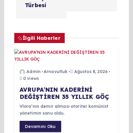
ı
Türbesi
g
e
İlgili Haberler
z
i
Admin
Arnavutluk
Ağustos 8, 2026
n
0 views
AVRUPA’NIN KADERİNİ
m
DEĞİŞTİREN 35 YILLIK GÖÇ
e
Vlora’nın demir alması otoriter komünist
yönetimin sonu oldu.
s
Devamını Oku