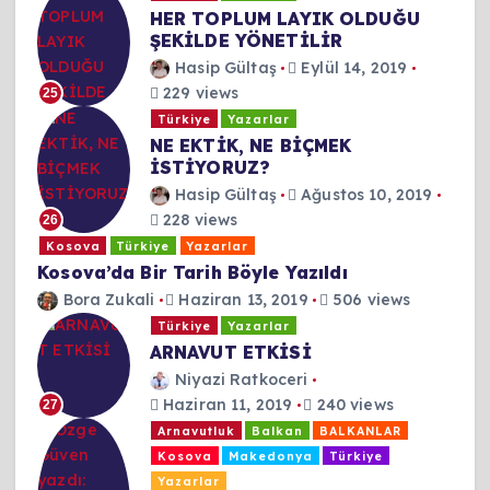
HER TOPLUM LAYIK OLDUĞU
ŞEKİLDE YÖNETİLİR
Hasip Gültaş
Eylül 14, 2019
229 views
25
Türkiye
Yazarlar
NE EKTİK, NE BİÇMEK
İSTİYORUZ?
Hasip Gültaş
Ağustos 10, 2019
228 views
26
Kosova
Türkiye
Yazarlar
Kosova’da Bir Tarih Böyle Yazıldı
Bora Zukali
Haziran 13, 2019
506 views
Türkiye
Yazarlar
ARNAVUT ETKİSİ
Niyazi Ratkoceri
Haziran 11, 2019
240 views
27
Arnavutluk
Balkan
BALKANLAR
Kosova
Makedonya
Türkiye
Yazarlar