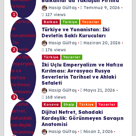
Balkanlar’da Yaklaşan Fırtına
Hasip Gültaş
Temmuz 9, 2026
127 views
1
Balkan
Türkiye
Yazarlar
Türkiye ve Yunanistan: İki
Devletin Saklı Kurucuları
Hasip Gültaş
Haziran 20, 2026
176 views
2
Türkiye
Yazarlar
İki Uçlu Emperyalizm ve Hafıza
Kırılması: Avrasyacı Rusya
Severlerin Tarihsel ve Ahlaki
Sefaleti
Hasip Gültaş
Mayıs 21, 2026
168 views
3
Kosova
Shqip
Türkiye
Yazarlar
Dijital Nefret, Sahadaki
Kardeşlik: Görünmeyen Savaşın
Anatomisi
Hasip Gültaş
Nisan 2, 2026