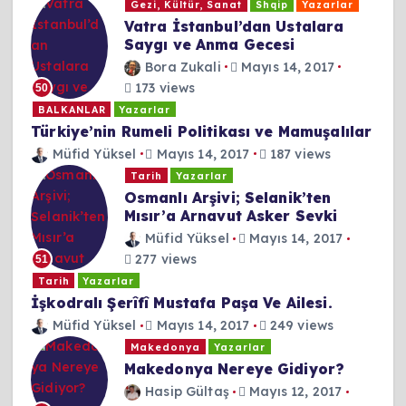
Gezi, Kültür, Sanat
Shqip
Yazarlar
Vatra İstanbul’dan Ustalara
Saygı ve Anma Gecesi
Bora Zukali
Mayıs 14, 2017
173 views
50
BALKANLAR
Yazarlar
Türkiye’nin Rumeli Politikası ve Mamuşalılar
Müfid Yüksel
Mayıs 14, 2017
187 views
Tarih
Yazarlar
Osmanlı Arşivi; Selanik’ten
Mısır’a Arnavut Asker Sevki
Müfid Yüksel
Mayıs 14, 2017
277 views
51
Tarih
Yazarlar
İşkodralı Şerîfî Mustafa Paşa Ve Ailesi.
Müfid Yüksel
Mayıs 14, 2017
249 views
Makedonya
Yazarlar
Makedonya Nereye Gidiyor?
Hasip Gültaş
Mayıs 12, 2017