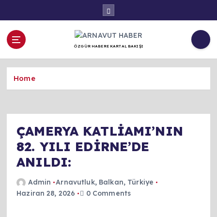
İ
ç
e
r
ÖZGÜR HABERE KARTAL BAKIŞI
i
ğ
e
Home
a
t
l
a
ÇAMERYA KATLİAMI’NIN
82. YILI EDİRNE’DE
ANILDI:
Admin
Arnavutluk
,
Balkan
,
Türkiye
Haziran 28, 2026
0 Comments