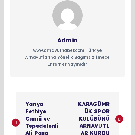
Admin
www.arnavuthaber.com Türkiye
Arnavutlarına Yönelik Bağımsız İmece
İnternet Yayınıdır
Y
Yanya
KARAGÜMR
a
Fethiye
ÜK SPOR
Camii ve
KULÜBÜNÜ
z
Tepedelenli
ARNAVUTL
Ali Paşa
AR KURDU