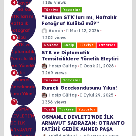
186 views
4
Türkiye
Yazarlar
“Balkan STK’ları mı, Haftalık
Fotoğraf Kulübü mü?”
Admin
Mart 12, 2026
202 views
5
Kosova
Shqip
Türkiye
Yazarlar
STK ve Diplomatik
Temsilciliklere Yönelik Eleştiri
Hasip Gültaş
Ocak 21, 2026
269 views
6
Türkiye
Yazarlar
Rumeli Gecekondusunu Yıkın!
Hasip Gültaş
Eylül 29, 2025
356 views
7
Tarih
Türkiye
Yazarlar
OSMANLI DEVLETI’NDE İLK
ARNAVUT SADRAZAM: OTRANTO
FATİHİ GEDİK AHMED PAŞA