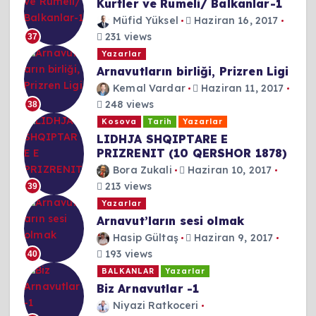
Kürtler ve Rumeli/ Balkanlar-1
Müfid Yüksel
Haziran 16, 2017
231 views
37
Yazarlar
Arnavutların birliği, Prizren Ligi
Kemal Vardar
Haziran 11, 2017
248 views
38
Kosova
Tarih
Yazarlar
LIDHJA SHQIPTARE E
PRIZRENIT (10 QERSHOR 1878)
Bora Zukali
Haziran 10, 2017
213 views
39
Yazarlar
Arnavut’ların sesi olmak
Hasip Gültaş
Haziran 9, 2017
193 views
40
BALKANLAR
Yazarlar
Biz Arnavutlar -1
Niyazi Ratkoceri