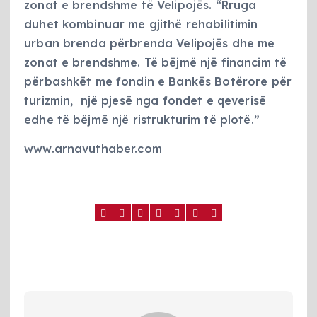
zonat e brendshme të Velipojës. “Rruga
duhet kombinuar me gjithë rehabilitimin
urban brenda përbrenda Velipojës dhe me
zonat e brendshme. Të bëjmë një financim të
përbashkët me fondin e Bankës Botërore për
turizmin, një pjesë nga fondet e qeverisë
edhe të bëjmë një ristrukturim të plotë.”
www.arnavuthaber.com