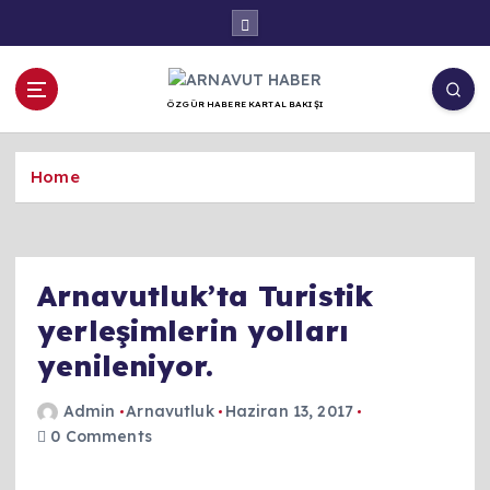
İ
ç
e
r
ÖZGÜR HABERE KARTAL BAKIŞI
i
ğ
e
Home
a
t
l
a
Arnavutluk’ta Turistik
yerleşimlerin yolları
yenileniyor.
Admin
Arnavutluk
Haziran 13, 2017
0 Comments