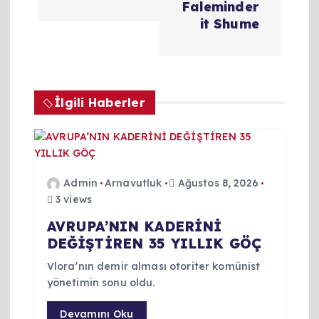
ı
Faleminder
it Shume
g
e
İlgili Haberler
z
i
n
Admin
Arnavutluk
Ağustos 8, 2026
3 views
m
AVRUPA’NIN KADERİNİ
DEĞİŞTİREN 35 YILLIK GÖÇ
e
Vlora’nın demir alması otoriter komünist
s
yönetimin sonu oldu.
Devamını Oku