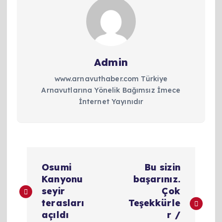
Admin
www.arnavuthaber.com Türkiye
Arnavutlarına Yönelik Bağımsız İmece
İnternet Yayınıdır
Y
Osumi
Bu sizin
a
Kanyonu
başarınız.
seyir
Çok
z
terasları
Teşekkürle
açıldı
r /