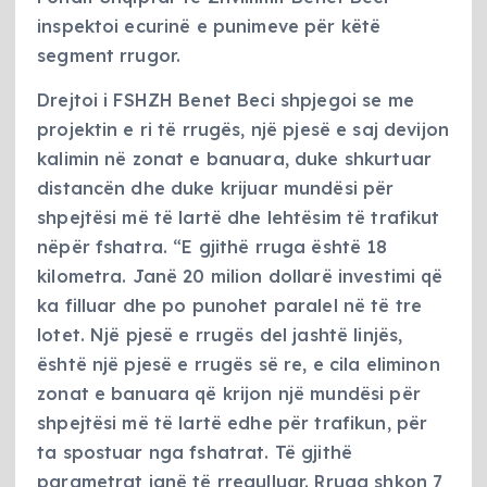
inspektoi ecurinë e punimeve për këtë
segment rrugor.
Drejtoi i FSHZH Benet Beci shpjegoi se me
projektin e ri të rrugës, një pjesë e saj devijon
kalimin në zonat e banuara, duke shkurtuar
distancën dhe duke krijuar mundësi për
shpejtësi më të lartë dhe lehtësim të trafikut
nëpër fshatra. “E gjithë rruga është 18
kilometra. Janë 20 milion dollarë investimi që
ka filluar dhe po punohet paralel në të tre
lotet. Një pjesë e rrugës del jashtë linjës,
është një pjesë e rrugës së re, e cila eliminon
zonat e banuara që krijon një mundësi për
shpejtësi më të lartë edhe për trafikun, për
ta spostuar nga fshatrat. Të gjithë
parametrat janë të rregulluar. Rruga shkon 7