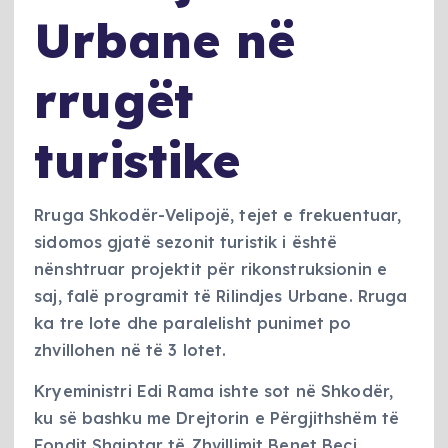
Urbane në
rrugët
turistike
Rruga Shkodër-Velipojë, tejet e frekuentuar,
sidomos gjatë sezonit turistik i është
nënshtruar projektit për rikonstruksionin e
saj, falë programit të Rilindjes Urbane. Rruga
ka tre lote dhe paralelisht punimet po
zhvillohen në të 3 lotet.
Kryeministri Edi Rama ishte sot në Shkodër,
ku së bashku me Drejtorin e Përgjithshëm të
Fondit Shqiptar të Zhvillimit Benet Beci