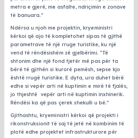
metra e gjerë, me asfalte, ndriçimin e zonave
të banuara.”
Ndërsa u njoh me projektin, kryeministri
kërkoi që ajo të kompletohet sipas të gjithë
parametrave të një rruge turistike, ku një
vend të rëndësishëm zë gjelbërimi. “Të
shtonim dhe një fond tjetër më pas për ta
bërë të gjithën si kurorë pemësh, sepse kjo
është rrugë turistike. E dyta, ura duhet bërë
edhe si vepër arti në kuptimin e mirë të fjalës,
jo thjeshtë vepër arti në kuptimin inxhinerik.
Rëndësi ka që pas çerek shekulli u bë.”
Gjithashtu, kryeministri kërkoi që projekti i
rikonstruksionit të saj të jetë në kombinim të
plotë edhe projektet infrastrukturore për