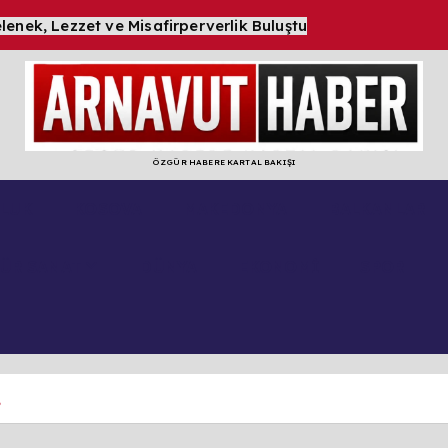
ÖZGÜR HABERE KARTAL BAKIŞI
LUK
KOSOVA
MAKEDONYA
BALKANLAR
TÜR SANAT
DÜNYA
EKONOMİ
SPOR
,