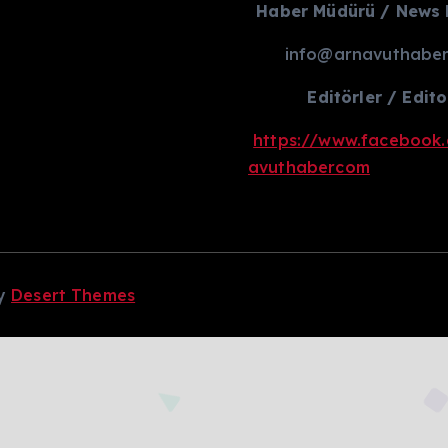
Haber Müdürü / News 
info@arnavuthaber
Editörler / Edito
https://www.facebook
avuthabercom
by
Desert Themes