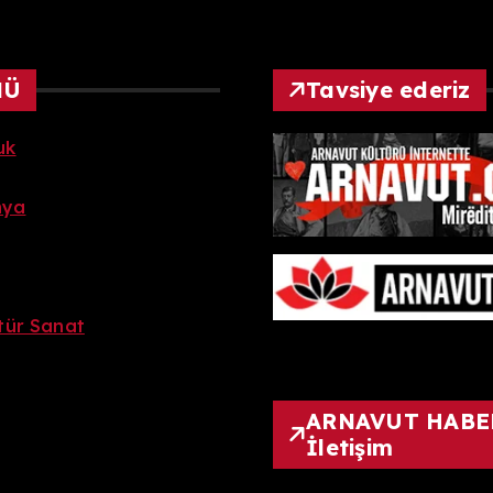
NÜ
Tavsiye ederiz
uk
nya
ltür Sanat
ARNAVUT HABE
İletişim