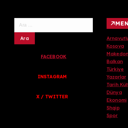
A
ME
r
a
Arnavutl
m
Kosova
a
Makedo
FACEBOOK
:
Balkan
Türkiye
INSTAGRAM
Yazarlar
Tarih Kü
Dünya
X / TWITTER
Ekonomi
Shqip
Spor