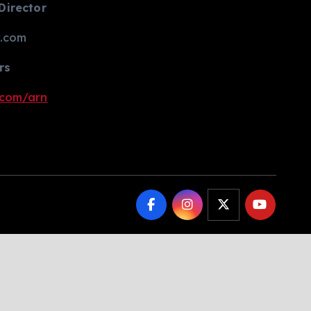
Director
.com
rs
.com/arn