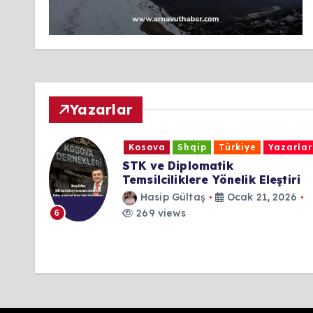
Yazarlar
Kosova
Shqip
Türkiye
Yazarlar
ık
STK ve Diplomatik
Temsilciliklere Yönelik Eleştiri
Hasip Gültaş
Ocak 21, 2026
269 views
6