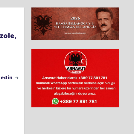
zole,
 edin