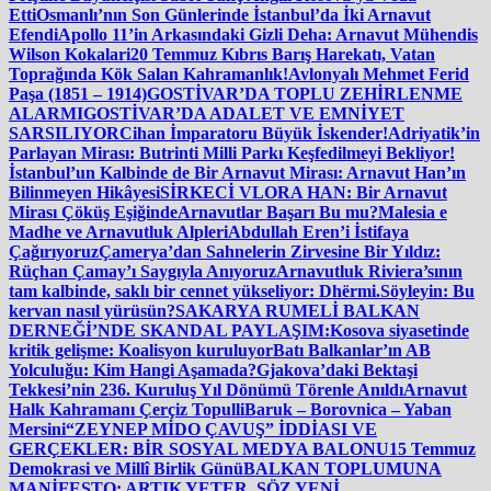
Etti
Osmanlı’nın Son Günlerinde İstanbul’da İki Arnavut
Efendi
Apollo 11’in Arkasındaki Gizli Deha: Arnavut Mühendis
Wilson Kokalari
20 Temmuz Kıbrıs Barış Harekatı, Vatan
Toprağında Kök Salan Kahramanlık!
Avlonyalı Mehmet Ferid
Paşa (1851 – 1914)
GOSTİVAR’DA TOPLU ZEHİRLENME
ALARMI
GOSTİVAR’DA ADALET VE EMNİYET
SARSILIYOR
Cihan İmparatoru Büyük İskender!
Adriyatik’in
Parlayan Mirası: Butrinti Milli Parkı Keşfedilmeyi Bekliyor!
İstanbul’un Kalbinde de Bir Arnavut Mirası: Arnavut Han’ın
Bilinmeyen Hikâyesi
SİRKECİ VLORA HAN: Bir Arnavut
Mirası Çöküş Eşiğinde
Arnavutlar Başarı Bu mu?
Malesia e
Madhe ve Arnavutluk Alpleri
Abdullah Eren’i İstifaya
Çağırıyoruz
Çamerya’dan Sahnelerin Zirvesine Bir Yıldız:
Rüçhan Çamay’ı Saygıyla Anıyoruz
Arnavutluk Riviera’sının
tam kalbinde, saklı bir cennet yükseliyor: Dhërmi.
Söyleyin: Bu
kervan nasıl yürüsün?
SAKARYA RUMELİ BALKAN
DERNEĞİ’NDE SKANDAL PAYLAŞIM:
Kosova siyasetinde
kritik gelişme: Koalisyon kuruluyor
Batı Balkanlar’ın AB
Yolculuğu: Kim Hangi Aşamada?
Gjakova’daki Bektaşi
Tekkesi’nin 236. Kuruluş Yıl Dönümü Törenle Anıldı
Arnavut
Halk Kahramanı Çerçiz Topulli
Baruk – Borovnica – Yaban
Mersini
“ZEYNEP MİDO ÇAVUŞ” İDDİASI VE
GERÇEKLER: BİR SOSYAL MEDYA BALONU
15 Temmuz
Demokrasi ve Millî Birlik Günü
BALKAN TOPLUMUNA
MANİFESTO: ARTIK YETER, SÖZ YENİ