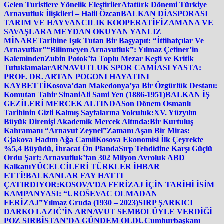
Gelen Turistlere Yönelik Eleştiriler
Atatürk Dönemi Türkiye
Arnavutluk İlişkileri – Halil Özcan
BALKAN DİASPORASI
TARIM VE HAYVANCILIK KOOPERATİFİ
ZAMANA VE
SAVAŞLARA MEYDAN OKUYAN YANLIZ
MİNARE
Tarihine Işık Tutan Bir Başyapıt: “İttihatçılar Ve
Arnavutlar”
“Bilinmeyen Arnavutluk”: Yılmaz Çetiner’in
Kaleminden
Zubin Potok’ta Toplu Mezar Keşfi ve Kritik
Tutuklamalar
ARNAVUTLUK SPOR CAMİASI YASTA:
PROF. DR. ARTAN POGONI HAYATINI
KAYBETTİ
Kosova’dan Makedonya’ya Bir Özgürlük Destanı:
Komutan Tahir Sinani
Ali Sami Yen (1886-1951)
BALKAN İŞ
GEZİLERİ MERCEK ALTINDA
Son Dönem Osmanlı
Tarihinin Gizli Kalmış Sayfalarına Yolculuk:
XV. Yüzyılın
Büyük Direnişi Akademik Mercek Altında:
Bir Kurtuluş
Kahramanı “Arnavut Zeynel”
Zamanı Aşan Bir Miras:
Gjakova Hadım Ağa Camii
Kosova Ekonomisi İlk Çeyrekte
%5,4 Büyüdü, İhracat Ön Planda
Sırp Tehdidine Karşı Güçlü
Ordu Şart: Arnavutluk’tan 302 Milyon Avroluk ABD
Kalkanı
YÜCELCİLERİ TÜRKLER İHBAR
ETTİ!
BALKANLAR FAY HATTI
ÇATIRDIYOR:
KOSOVA’DA FERİZAJ İÇİN TARİHİ İSİM
KAMPANYASI: “UROŠEVAC OLMADAN
FERİZAJ”
Yılmaz Gruda (1930 – 2023)
SIRP ŞARKICI
DARKO LAZIĆ’İN ARNAVUT SEMBOLÜYLE VERDİĞİ
POZ SIRBİSTAN’DA GÜNDEM OLDU
Cumhurbaşkanı