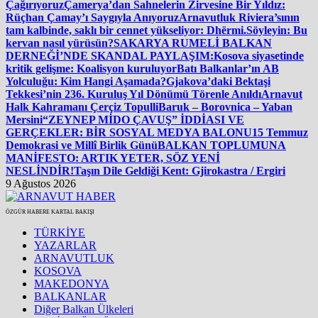
Çağırıyoruz
Çamerya’dan Sahnelerin Zirvesine Bir Yıldız:
Rüçhan Çamay’ı Saygıyla Anıyoruz
Arnavutluk Riviera’sının
tam kalbinde, saklı bir cennet yükseliyor: Dhërmi.
Söyleyin: Bu
kervan nasıl yürüsün?
SAKARYA RUMELİ BALKAN
DERNEĞİ’NDE SKANDAL PAYLAŞIM:
Kosova siyasetinde
kritik gelişme: Koalisyon kuruluyor
Batı Balkanlar’ın AB
Yolculuğu: Kim Hangi Aşamada?
Gjakova’daki Bektaşi
Tekkesi’nin 236. Kuruluş Yıl Dönümü Törenle Anıldı
Arnavut
Halk Kahramanı Çerçiz Topulli
Baruk – Borovnica – Yaban
Mersini
“ZEYNEP MİDO ÇAVUŞ” İDDİASI VE
GERÇEKLER: BİR SOSYAL MEDYA BALONU
15 Temmuz
Demokrasi ve Millî Birlik Günü
BALKAN TOPLUMUNA
MANİFESTO: ARTIK YETER, SÖZ YENİ
NESLİNDİR!
Taşın Dile Geldiği Kent: Gjirokastra / Ergiri
9 Ağustos 2026
ÖZGÜR HABERE KARTAL BAKIŞI
TÜRKİYE
YAZARLAR
ARNAVUTLUK
KOSOVA
MAKEDONYA
BALKANLAR
Diğer Balkan Ülkeleri