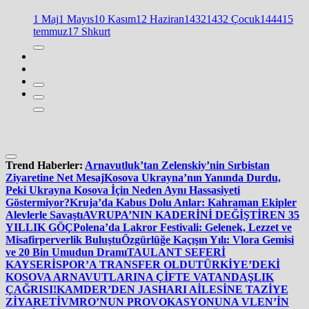
1 Maj
1 Mayıs
10 Kasım
12 Haziran
1432
1432 Çocuk
1444
15
temmuz
17 Shkurt
Trend Haberler:
Arnavutluk’tan Zelenskiy’nin Sırbistan
Ziyaretine Net Mesaj
Kosova Ukrayna’nın Yanında Durdu,
Peki Ukrayna Kosova İçin Neden Aynı Hassasiyeti
Göstermiyor?
Kruja’da Kabus Dolu Anlar: Kahraman Ekipler
Alevlerle Savaştı
AVRUPA’NIN KADERİNİ DEĞİŞTİREN 35
YILLIK GÖÇ
Polena’da Lakror Festivali: Gelenek, Lezzet ve
Misafirperverlik Buluştu
Özgürlüğe Kaçışın Yılı: Vlora Gemisi
ve 20 Bin Umudun Dramı
TAULANT SEFERİ
KAYSERİSPOR’A TRANSFER OLDU
TÜRKİYE’DEKİ
KOSOVA ARNAVUTLARINA ÇİFTE VATANDAŞLIK
ÇAĞRISI!
KAMDER’DEN JASHARI AİLESİNE TAZİYE
ZİYARETİ
VMRO’NUN PROVOKASYONUNA VLEN’İN