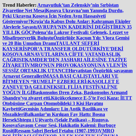
İçeriğe
Trend Haberler:
Arnavutluk’tan Zelenskiy’nin Sırbistan
atla
Ziyaretine Net Mesaj
Kosova Ukrayna’nın Yanında Durdu,
Peki Ukrayna Kosova İçin Neden Aynı Hassasiyeti
Göstermiyor?
Kruja’da Kabus Dolu Anlar: Kahraman Ekipler
Alevlerle Savaştı
AVRUPA’NIN KADERİNİ DEĞİŞTİREN 35
YILLIK GÖÇ
Polena’da Lakror Festivali: Gelenek, Lezzet ve
Misafirperverlik Buluştu
Özgürlüğe Kaçışın Yılı: Vlora Gemisi
ve 20 Bin Umudun Dramı
TAULANT SEFERİ
KAYSERİSPOR’A TRANSFER OLDU
TÜRKİYE’DEKİ
KOSOVA ARNAVUTLARINA ÇİFTE VATANDAŞLIK
ÇAĞRISI!
KAMDER’DEN JASHARI AİLESİNE TAZİYE
ZİYARETİ
VMRO’NUN PROVOKASYONUNA VLEN’İN
SESSİZ ORTAKLIK UTANCI!
Hırvatistan Özgürlük savaşının
Arnavut Generalleri
MASA BAŞI ÇALIŞTAYLARI VE
BİTMEYEN “RUMELİ” EZBERLERİ:
KASOLLET E
ZANEVE’DA GELENEKSEL FLİJA FESTİVALİ’NE
YOĞUN İLGİ
Başkonsolos Dren Zeka, Başkonsolos Armand
Shandro’yu ziyaret etti.
Küçükçekmece E-5’te Feci Kaza: İETT
Otobüsüne Çarpan Otomobildeki 3 Kişi Hayatını
Kaybetti
Geçmişin Adımları: Lin Antik Bazilikası ve
Mozaikleri
Balkanlar’ın Kırılgan Fay Hattı: Bosna
Hersek
Shtegu i Ujëvarës (Şelale Patikası) – Rugova,
Kosova
Savaşın Cesur Sesi, Hakikatin Kalemi: Burbuçe
Ruşiti
Ressam Sabri Berkel Fetahu (1907-1993)
VMRO