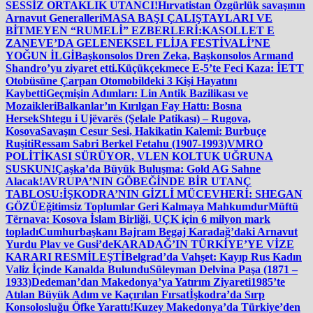
SESSİZ ORTAKLIK UTANCI!
Hırvatistan Özgürlük savaşının
Arnavut Generalleri
MASA BAŞI ÇALIŞTAYLARI VE
BİTMEYEN “RUMELİ” EZBERLERİ:
KASOLLET E
ZANEVE’DA GELENEKSEL FLİJA FESTİVALİ’NE
YOĞUN İLGİ
Başkonsolos Dren Zeka, Başkonsolos Armand
Shandro’yu ziyaret etti.
Küçükçekmece E-5’te Feci Kaza: İETT
Otobüsüne Çarpan Otomobildeki 3 Kişi Hayatını
Kaybetti
Geçmişin Adımları: Lin Antik Bazilikası ve
Mozaikleri
Balkanlar’ın Kırılgan Fay Hattı: Bosna
Hersek
Shtegu i Ujëvarës (Şelale Patikası) – Rugova,
Kosova
Savaşın Cesur Sesi, Hakikatin Kalemi: Burbuçe
Ruşiti
Ressam Sabri Berkel Fetahu (1907-1993)
VMRO
POLİTİKASI SÜRÜYOR, VLEN KOLTUK UĞRUNA
SUSKUN!
Çaşka’da Büyük Buluşma: Gold AG Sahne
Alacak!
AVRUPA’NIN GÖBEĞİNDE BİR UTANÇ
TABLOSU:
İŞKODRA’NIN GİZLİ MÜCEVHERİ: SHEGAN
GÖZÜ
Eğitimsiz Toplumlar Geri Kalmaya Mahkumdur
Müftü
Tërnava: Kosova İslam Birliği, UÇK için 6 milyon mark
topladı
Cumhurbaşkanı Bajram Begaj Karadağ’daki Arnavut
Yurdu Plav ve Gusi’de
KARADAĞ’IN TÜRKİYE’YE VİZE
KARARI RESMİLEŞTİ
Belgrad’da Vahşet: Kayıp Rus Kadın
Valiz İçinde Kanalda Bulundu
Süleyman Delvina Paşa (1871 –
1933)
Dedeman’dan Makedonya’ya Yatırım Ziyareti
1985’te
Atılan Büyük Adım ve Kaçırılan Fırsat
İşkodra’da Sırp
Konsolosluğu Öfke Yarattı!
Kuzey Makedonya’da Türkiye’den