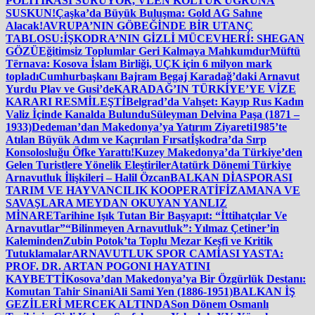
POLİTİKASI SÜRÜYOR, VLEN KOLTUK UĞRUNA
SUSKUN!
Çaşka’da Büyük Buluşma: Gold AG Sahne
Alacak!
AVRUPA’NIN GÖBEĞİNDE BİR UTANÇ
TABLOSU:
İŞKODRA’NIN GİZLİ MÜCEVHERİ: SHEGAN
GÖZÜ
Eğitimsiz Toplumlar Geri Kalmaya Mahkumdur
Müftü
Tërnava: Kosova İslam Birliği, UÇK için 6 milyon mark
topladı
Cumhurbaşkanı Bajram Begaj Karadağ’daki Arnavut
Yurdu Plav ve Gusi’de
KARADAĞ’IN TÜRKİYE’YE VİZE
KARARI RESMİLEŞTİ
Belgrad’da Vahşet: Kayıp Rus Kadın
Valiz İçinde Kanalda Bulundu
Süleyman Delvina Paşa (1871 –
1933)
Dedeman’dan Makedonya’ya Yatırım Ziyareti
1985’te
Atılan Büyük Adım ve Kaçırılan Fırsat
İşkodra’da Sırp
Konsolosluğu Öfke Yarattı!
Kuzey Makedonya’da Türkiye’den
Gelen Turistlere Yönelik Eleştiriler
Atatürk Dönemi Türkiye
Arnavutluk İlişkileri – Halil Özcan
BALKAN DİASPORASI
TARIM VE HAYVANCILIK KOOPERATİFİ
ZAMANA VE
SAVAŞLARA MEYDAN OKUYAN YANLIZ
MİNARE
Tarihine Işık Tutan Bir Başyapıt: “İttihatçılar Ve
Arnavutlar”
“Bilinmeyen Arnavutluk”: Yılmaz Çetiner’in
Kaleminden
Zubin Potok’ta Toplu Mezar Keşfi ve Kritik
Tutuklamalar
ARNAVUTLUK SPOR CAMİASI YASTA:
PROF. DR. ARTAN POGONI HAYATINI
KAYBETTİ
Kosova’dan Makedonya’ya Bir Özgürlük Destanı:
Komutan Tahir Sinani
Ali Sami Yen (1886-1951)
BALKAN İŞ
GEZİLERİ MERCEK ALTINDA
Son Dönem Osmanlı