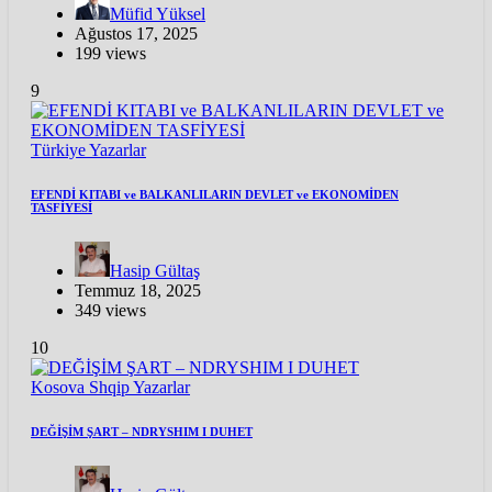
Müfid Yüksel
Ağustos 17, 2025
199 views
9
Türkiye
Yazarlar
EFENDİ KITABI ve BALKANLILARIN DEVLET ve EKONOMİDEN
TASFİYESİ
Hasip Gültaş
Temmuz 18, 2025
349 views
10
Kosova
Shqip
Yazarlar
DEĞİŞİM ŞART – NDRYSHIM I DUHET