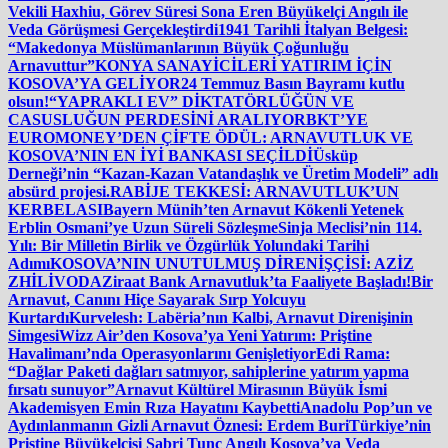
Vekili Haxhiu, Görev Süresi Sona Eren Büyükelçi Angılı ile
Veda Görüşmesi Gerçekleştirdi
1941 Tarihli İtalyan Belgesi:
“Makedonya Müslümanlarının Büyük Çoğunluğu
Arnavuttur”
KONYA SANAYİCİLERİ YATIRIM İÇİN
KOSOVA’YA GELİYOR
24 Temmuz Basın Bayramı kutlu
olsun!
“YAPRAKLI EV” DİKTATÖRLÜĞÜN VE
CASUSLUĞUN PERDESİNİ ARALIYOR
BKT’YE
EUROMONEY’DEN ÇİFTE ÖDÜL: ARNAVUTLUK VE
KOSOVA’NIN EN İYİ BANKASI SEÇİLDİ
Üsküp
Derneği’nin “Kazan-Kazan Vatandaşlık ve Üretim Modeli” adlı
absürd projesi.
RABİJE TEKKESİ: ARNAVUTLUK’UN
KERBELASI
Bayern Münih’ten Arnavut Kökenli Yetenek
Erblin Osmani’ye Uzun Süreli Sözleşme
Sinja Meclisi’nin 114.
Yılı: Bir Milletin Birlik ve Özgürlük Yolundaki Tarihi
Adımı
KOSOVA’NIN UNUTULMUŞ DİRENİŞÇİSİ: AZİZ
ZHİLİVODA
Ziraat Bank Arnavutluk’ta Faaliyete Başladı!
Bir
Arnavut, Canını Hiçe Sayarak Sırp Yolcuyu
Kurtardı
Kurvelesh: Labëria’nın Kalbi, Arnavut Direnişinin
Simgesi
Wizz Air’den Kosova’ya Yeni Yatırım: Priştine
Havalimanı’nda Operasyonlarını Genişletiyor
Edi Rama:
“Dağlar Paketi dağları satmıyor, sahiplerine yatırım yapma
fırsatı sunuyor”
Arnavut Kültürel Mirasının Büyük İsmi
Akademisyen Emin Rıza Hayatını Kaybetti
Anadolu Pop’un ve
Aydınlanmanın Gizli Arnavut Öznesi: Erdem Buri
Türkiye’nin
Priştine Büyükelçisi Sabri Tunç Angılı Kosova’ya Veda