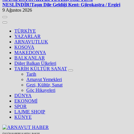
NESLİNDİR!
Taşın Dile Geldiği Kent: Gjirokastra / Ergiri
9 Ağustos 2026
TÜRKİYE
YAZARLAR
ARNAVUTLUK
KOSOVA
MAKEDONYA
BALKANLAR
Diğer Balkan Ülkeleri
TARİH KÜLTÜR SANAT
Tarih
Arnavut Yemekleri
Gezi, Kültür, Sanat
Göç Hikayeleri
DÜNYA
EKONOMİ
SPOR
LAJME SHQIP
KÜNYE
ÖZGÜR HABERE KARTAL BAKIŞI