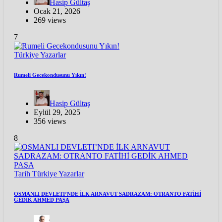
Hasip Gültaş
Ocak 21, 2026
269 views
7
Türkiye
Yazarlar
Rumeli Gecekondusunu Yıkın!
Hasip Gültaş
Eylül 29, 2025
356 views
8
Tarih
Türkiye
Yazarlar
OSMANLI DEVLETI’NDE İLK ARNAVUT SADRAZAM: OTRANTO FATİHİ
GEDİK AHMED PAŞA