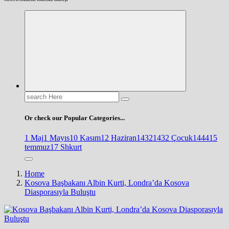
Search
for:
Or check our Popular Categories...
1 Maj
1 Mayıs
10 Kasım
12 Haziran
1432
1432 Çocuk
1444
15
temmuz
17 Shkurt
Home
Kosova Başbakanı Albin Kurti, Londra’da Kosova
Diasporasıyla Buluştu