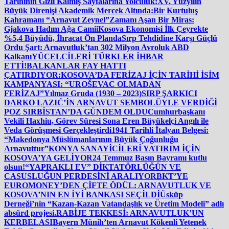
Tarihinin Gizli Kalmış Sayfalarına Yolculuk:
XV. Yüzyılın
Büyük Direnişi Akademik Mercek Altında:
Bir Kurtuluş
Kahramanı “Arnavut Zeynel”
Zamanı Aşan Bir Miras:
Gjakova Hadım Ağa Camii
Kosova Ekonomisi İlk Çeyrekte
%5,4 Büyüdü, İhracat Ön Planda
Sırp Tehdidine Karşı Güçlü
Ordu Şart: Arnavutluk’tan 302 Milyon Avroluk ABD
Kalkanı
YÜCELCİLERİ TÜRKLER İHBAR
ETTİ!
BALKANLAR FAY HATTI
ÇATIRDIYOR:
KOSOVA’DA FERİZAJ İÇİN TARİHİ İSİM
KAMPANYASI: “UROŠEVAC OLMADAN
FERİZAJ”
Yılmaz Gruda (1930 – 2023)
SIRP ŞARKICI
DARKO LAZIĆ’İN ARNAVUT SEMBOLÜYLE VERDİĞİ
POZ SIRBİSTAN’DA GÜNDEM OLDU
Cumhurbaşkanı
Vekili Haxhiu, Görev Süresi Sona Eren Büyükelçi Angılı ile
Veda Görüşmesi Gerçekleştirdi
1941 Tarihli İtalyan Belgesi:
“Makedonya Müslümanlarının Büyük Çoğunluğu
Arnavuttur”
KONYA SANAYİCİLERİ YATIRIM İÇİN
KOSOVA’YA GELİYOR
24 Temmuz Basın Bayramı kutlu
olsun!
“YAPRAKLI EV” DİKTATÖRLÜĞÜN VE
CASUSLUĞUN PERDESİNİ ARALIYOR
BKT’YE
EUROMONEY’DEN ÇİFTE ÖDÜL: ARNAVUTLUK VE
KOSOVA’NIN EN İYİ BANKASI SEÇİLDİ
Üsküp
Derneği’nin “Kazan-Kazan Vatandaşlık ve Üretim Modeli” adlı
absürd projesi.
RABİJE TEKKESİ: ARNAVUTLUK’UN
KERBELASI
Bayern Münih’ten Arnavut Kökenli Yetenek