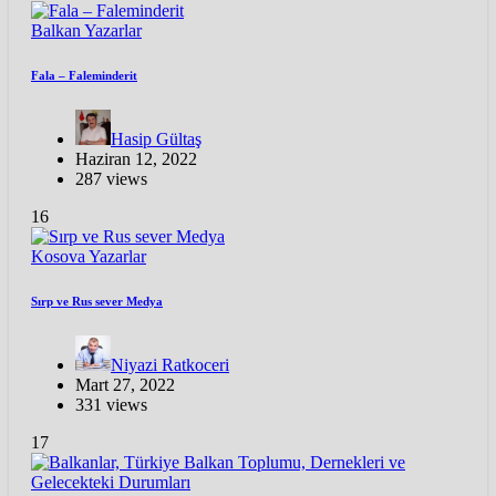
Balkan
Yazarlar
Fala – Faleminderit
Hasip Gültaş
Haziran 12, 2022
287 views
16
Kosova
Yazarlar
Sırp ve Rus sever Medya
Niyazi Ratkoceri
Mart 27, 2022
331 views
17