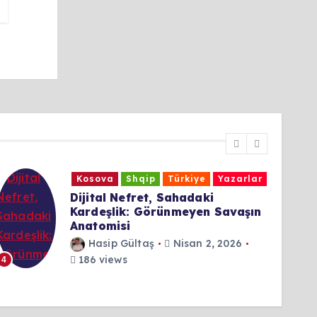
r
Türkiye
Yazarlar
“Balkan STK’ları mı, Haftalık
n
Fotoğraf Kulübü mü?”
Admin
Mart 12, 2026
202 views
5