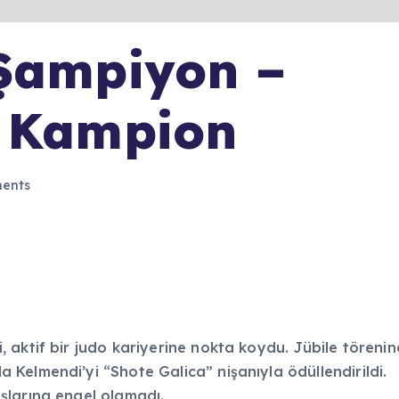
 Şampiyon –
t Kampion
ents
 aktif bir judo kariyerine nokta koydu. Jübile töreni
Kelmendi’yi “Shote Galica” nişanıyla ödüllendirildi.
şlarına engel olamadı.