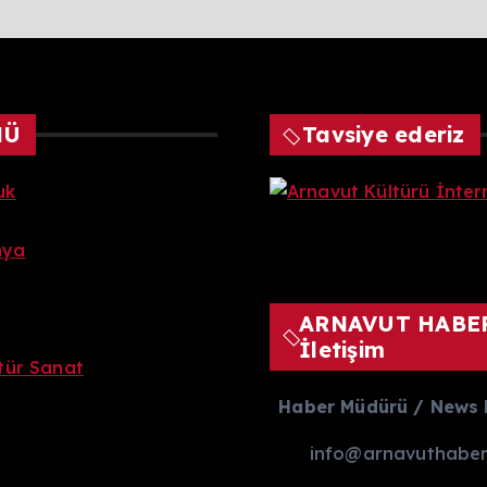
NÜ
Tavsiye ederiz
uk
nya
ARNAVUT HABE
İletişim
ltür Sanat
Haber Müdürü / News 
info@arnavuthaber