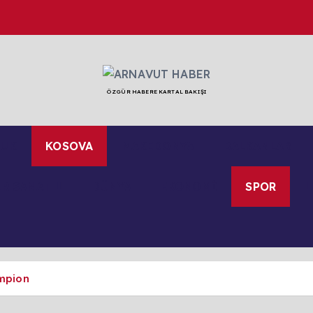
ÖZGÜR HABERE KARTAL BAKIŞI
LUK
KOSOVA
MAKEDONYA
BALKANLAR
ÜR SANAT
DÜNYA
EKONOMİ
SPOR
L
ampion