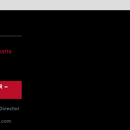
R –
Director
.com