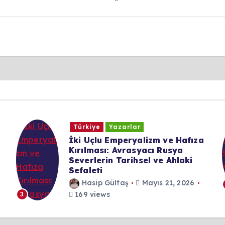
Kosova
Shqip
Türkiye
Yazarla
afıza
Dijital Nefret, Sahadaki
a
Kardeşlik: Görünmeyen Savaşı
aki
Anatomisi
Hasip Gültaş
Nisan 2, 2026
2026
186 views
4