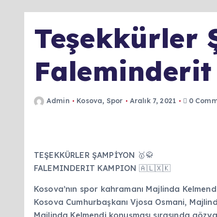
Teşekkürler
Faleminderi
Admin
Kosova
,
Spor
Aralık 7, 2021
0 Comm
TEŞEKKÜRLER ŞAMPİYON 🥇🥋
FALEMINDERIT KAMPION 🇦🇱🇽🇰
Kosova’nın spor kahramanı Majlinda Kelmendi,
Kosova Cumhurbaşkanı Vjosa Osmani, Majlinda 
Majlinda Kelmendi konuşması sırasında gözya