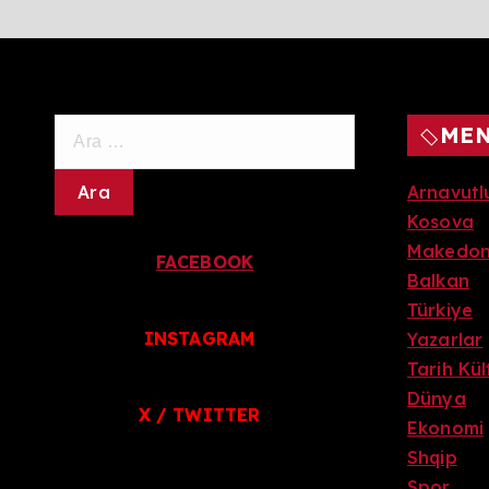
A
ME
r
a
Arnavutl
m
Kosova
a
Makedo
FACEBOOK
:
Balkan
Türkiye
INSTAGRAM
Yazarlar
Tarih Kü
Dünya
X / TWITTER
Ekonomi
Shqip
Spor