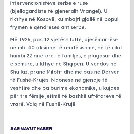
intervencionistëve serbe e ruse
(bjellogardiste të gjeneralit Vrangel). U
rikthye në Kosovë, ku mbajti gjallë në popull
frymën e qëndresës antiserbe.
Më 1926, pas 12 vjetësh luftë, pjesëmarrëse
në mbi 40 aksione të rëndësishme, në të cilat
humbi 22 anëtare të familjes, e plagosur dhe
e sëmure, u kthye ne Shqipëri. U vendos në
Shullaz, pranë Milotit dhe me pas në Derven
të Fushë-Krujës. Ndonëse në gjendje të
vështire dhe pa burime ekonomike, u kujdes
për tre fëmije jetimë të bashkëluftëtareve të
vrarë. Vdiq në Fushë-Krujë.
#ARNAVUTHABER