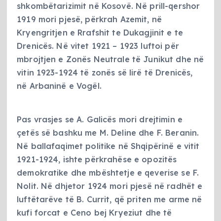
shkombëtarizimit në Kosovë. Në prill-qershor
1919 mori pjesë, përkrah Azemit, në
Kryengritjen e Rrafshit te Dukagjinit e te
Drenicës. Në vitet 1921 – 1923 luftoi për
mbrojtjen e Zonës Neutrale të Junikut dhe në
vitin 1923-1924 të zonës së lirë të Drenicës,
në Arbaninë e Vogël.
Pas vrasjes se A. Galicës mori drejtimin e
çetës së bashku me M. Deline dhe F. Beranin.
Në ballafaqimet politike në Shqipërinë e vitit
1921-1924, ishte përkrahëse e opozitës
demokratike dhe mbështetje e qeverise se F.
Nolit. Në dhjetor 1924 mori pjesë në radhët e
luftëtarëve të B. Currit, që priten me arme në
kufi forcat e Ceno bej Kryeziut dhe të