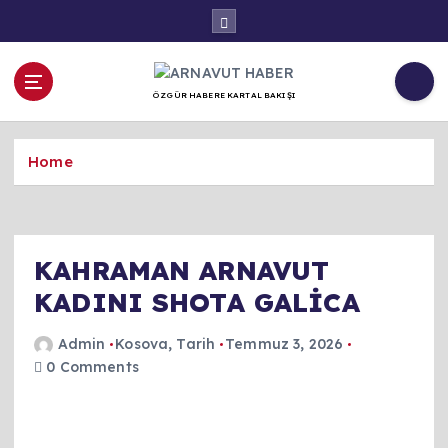
İ
ç
e
r
ÖZGÜR HABERE KARTAL BAKIŞI
i
ğ
e
Home
a
t
l
a
KAHRAMAN ARNAVUT
KADINI SHOTA GALİCA
Admin
Kosova
,
Tarih
Temmuz 3, 2026
0 Comments