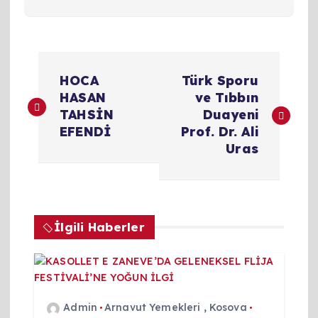
Y
HOCA
Türk Sporu
a
HASAN
ve Tıbbın
TAHSİN
Duayeni
z
EFENDİ
Prof. Dr. Ali
Uras
ı
g
İlgili Haberler
e
z
i
Admin
Arnavut Yemekleri
,
Kosova