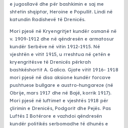
e jugosllavë dhe për bashkimin e saj me
shtetin shqiptar, Heroine e Popullit. Lindi në
katundin Radishevë të Drenicës.
Mori pjesë në Kryengritjet kundër osmanë në
v. 1909-1912 dhe në qëndresën e armatosur
kundër Serbëve në vitin 1912-1915. Në
vjeshtën e vitit 1915, u rreshtua në çetën e
kryengritësve të Drenicës përkrah
bashkëshortit A. Galica. Gjate vitit 1916- 1918
mori pjesë në disa aksione kundër forcave
pushtuese bullgare e austro-hungareze (në
Obrije, mars 1917 dhe në Bajë, korrik 1917).
Mori pjesë në luftimet e vjeshtës 1918 për
çlirimin e Drenicës, Podgorit dhe Pejës. Pas
Luftës I Botërore e vazhdoi qëndresën
kundër politikës serbomadhe të dhunës e