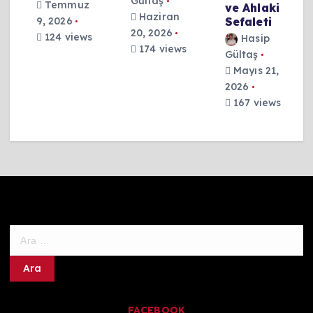
Gültaş
Temmuz
ve Ahlaki
Haziran
Sefaleti
9, 2026
20, 2026
124 views
Hasip
174 views
Gültaş
Mayıs 21,
2026
167 views
A
r
a
m
a
FACEBOOK
: