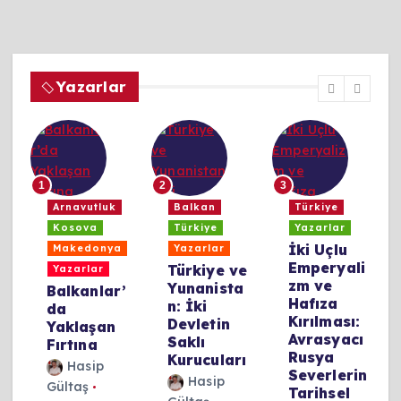
Yazarlar
1
2
3
a
Arnavutluk
Balkan
Türkiye
Kosova
Türkiye
Yazarlar
y
İki Uçlu
Makedonya
Yazarlar
Emperyali
Türkiye ve
Yazarlar
zm ve
Yunanista
Balkanlar’
Hafıza
n: İki
da
Kırılması:
Devletin
Yaklaşan
Avrasyacı
Saklı
Fırtına
Rusya
Kurucuları
Hasip
Severlerin
Hasip
Gültaş
Tarihsel