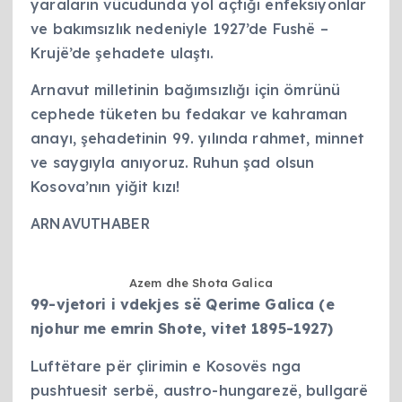
yaraların vücudunda yol açtığı enfeksiyonlar
ve bakımsızlık nedeniyle 1927’de Fushë –
Krujë’de şehadete ulaştı.
Arnavut milletinin bağımsızlığı için ömrünü
cephede tüketen bu fedakar ve kahraman
anayı, şehadetinin 99. yılında rahmet, minnet
ve saygıyla anıyoruz. Ruhun şad olsun
Kosova’nın yiğit kızı!
ARNAVUTHABER
Azem dhe Shota Galica
99-vjetori i vdekjes së Qerime Galica (e
njohur me emrin Shote, vitet 1895-1927)
Luftëtare për çlirimin e Kosovës nga
pushtuesit serbë, austro-hungarezë, bullgarë