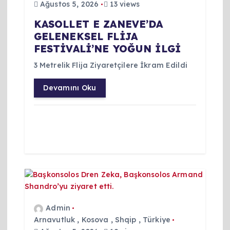
Ağustos 5, 2026
13 views
n
KASOLLET E ZANEVE’DA
GELENEKSEL FLİJA
m
FESTİVALİ’NE YOĞUN İLGİ
e
3 Metrelik Flija Ziyaretçilere İkram Edildi
Devamını Oku
s
i
Admin
Arnavutluk
,
Kosova
,
Shqip
,
Türkiye