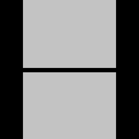
ARNAVUT HABER – İletişim
Haber Müdürü / News Director
info@arnavuthaber.com
Editörler / Editors
https://www.facebook.com/arnavuthabercom